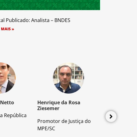
tal Publicado: Analista – BNDES
 MAIS »
 Netto
Henrique da Rosa
Mozart Borb
Ziesemer
a República
Advogado e P
Promotor de Justiça do
Direito Proces
MPE/SC