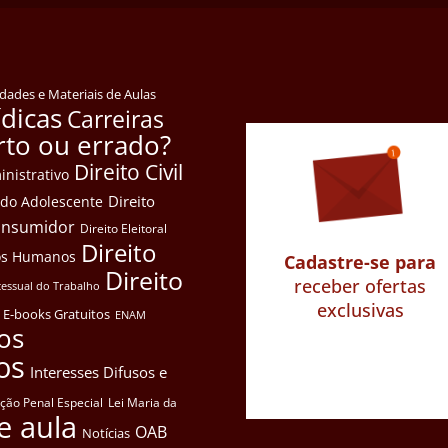
idades e Materiais de Aulas
ídicas
Carreiras
rto ou errado?
Direito Civil
inistrativo
Direito
e do Adolescente
Consumidor
Direito Eleitoral
Direito
itos Humanos
Cadastre-se para
Direito
receber ofertas
cessual do Trabalho
exclusivas
E-books Gratuitos
ENAM
os
os
Interesses Difusos e
ação Penal Especial
Lei Maria da
e aula
OAB
Notícias