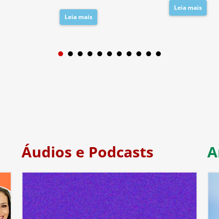
Leia mais
Leia mais
1
2
3
4
5
6
7
Áudios e Podcasts
A