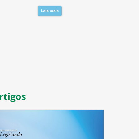
Leia mais
Leia mais
8
9
10
11
rtigos