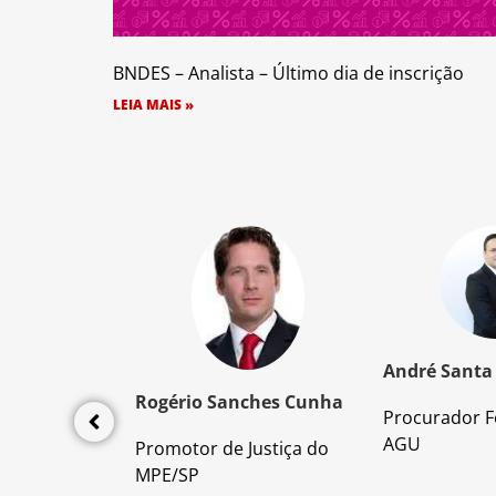
BNDES – Analista – Último dia de inscrição
LEIA MAIS »
z Santos
André Santa
Rogério Sanches Cunha
Procurador F
lícia Civil
AGU
Promotor de Justiça do
da PC/SP
MPE/SP