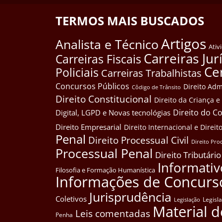
TERMOS MAIS BUSCADOS
Artigos
Analista e Técnico
Ativ
Carreiras Jur
Carreiras Fiscais
Ce
Policiais
Carreiras Trabalhistas
Concursos Públicos
Direito Adm
Côdigo de Trânsito
Direito Constitucional
Direito da Criança 
Direito do 
Digital, LGPD e Novas tecnológias
Direito Empresarial
Direito Internacional e Dire
Penal
Direito Processual Civil
Direito Pro
Processual Penal
Direito Tributário
Informativ
Filosofia e Formação Humanística
Informações de Concurs
Jurisprudência
Coletivos
Legisl
Legislação
Material d
Leis comentadas
Penha