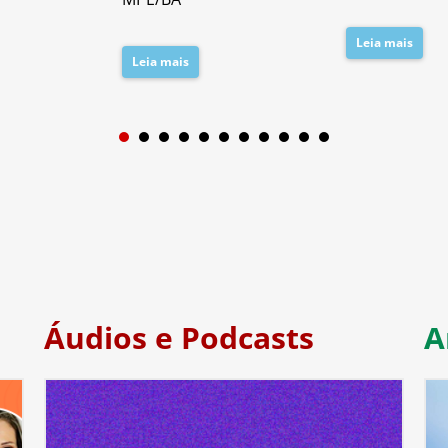
Leia mais
Leia mais
1
2
3
4
5
6
7
Áudios e Podcasts
A