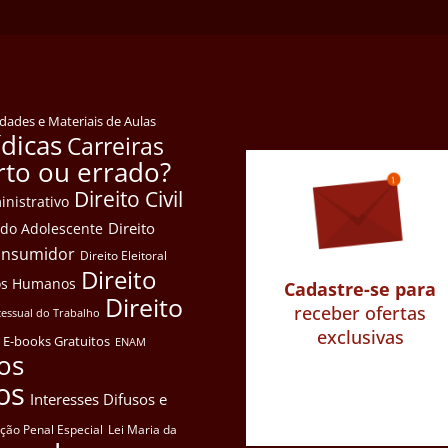
idades e Materiais de Aulas
ídicas
Carreiras
rto ou errado?
Direito Civil
inistrativo
Direito
e do Adolescente
Consumidor
Direito Eleitoral
Direito
itos Humanos
Cadastre-se para
Direito
receber ofertas
cessual do Trabalho
exclusivas
E-books Gratuitos
ENAM
os
os
Interesses Difusos e
ação Penal Especial
Lei Maria da