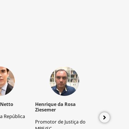
 Netto
Henrique da Rosa
Mozart Borb
Ziesemer
a República
Advogado e P
Promotor de Justiça do
Direito Proces
MPE/SC