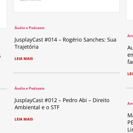
Áudio e Podcasts
Art
JusplayCast #014 – Rogério Sanches: Sua
Trajetória
Au
em
s
LEIA MAIS
fa
LE
Áudio e Podcasts
JusplayCast #012 – Pedro Abi – Direito
Art
Ambiental e o STF
Ma
LEIA MAIS
PE
Li