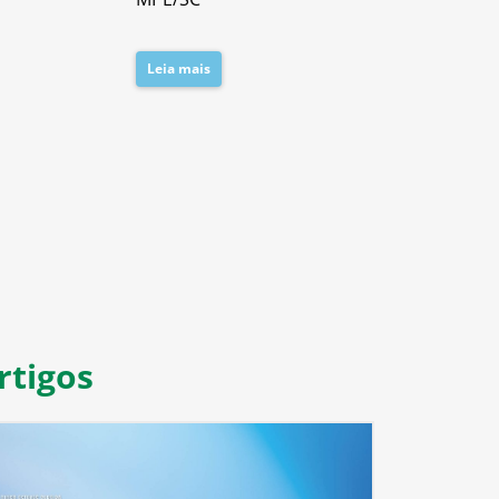
Leia mais
Leia mais
8
9
10
11
rtigos