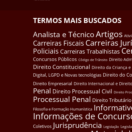
TERMOS MAIS BUSCADOS
Artigos
Analista e Técnico
Ativ
Carreiras Jur
Carreiras Fiscais
Ce
Policiais
Carreiras Trabalhistas
Concursos Públicos
Direito Adm
Côdigo de Trânsito
Direito Constitucional
Direito da Criança 
Direito do 
Digital, LGPD e Novas tecnológias
Direito Empresarial
Direito Internacional e Dire
Penal
Direito Processual Civil
Direito Pro
Processual Penal
Direito Tributário
Informativ
Filosofia e Formação Humanística
Informações de Concurs
Jurisprudência
Coletivos
Legisl
Legislação