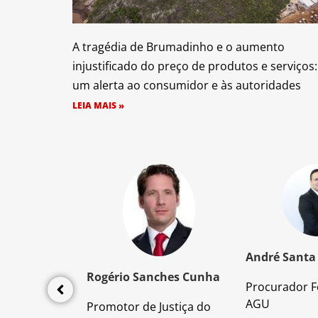
A tragédia de Brumadinho e o aumento
injustificado do preço de produtos e serviços:
um alerta ao consumidor e às autoridades
LEIA MAIS »
z Santos
André Santa
Rogério Sanches Cunha
Procurador F
lícia Civil
AGU
Promotor de Justiça do
da PC/SP