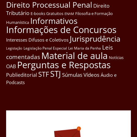
Direito Processual Penal
Direito
Tributário
E-books Gratuitos
Filosofia e Formação
ENAM
Informativos
Humanística
Informações de Concursos
Jurisprudência
Interesses Difusos e Coletivos
Leis
Legislação Penal Especial
Lei Maria da Penha
Legislação
Material de aula
comentadas
Notícias
Perguntas e Respostas
OAB
STJ
STF
Súmulas
Vídeos
Publieditorial
Áudio e
Podcasts