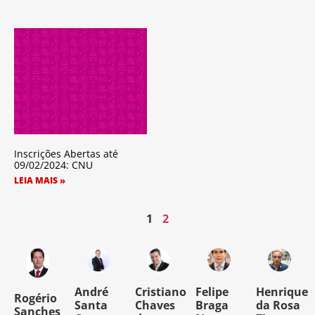
Inscrições Abertas até
09/02/2024: CNU
LEIA MAIS »
1
2
o
André
Cristiano
Felipe
Henrique
Rogério
Santa
Chaves
Braga
da Rosa
Sanches