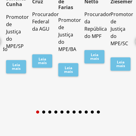
Cruz
de
Netto
Ziesemer
Cunha
Farias
Procurador
Procurador
Promotor
Promotor
o
Promotor
Federal
da
de
de
de
da AGU
República
Justiça
Justiça
Justiça
do MPF
do
do
do
MPE/SC
MPE/SP
ado
MPE/BA
Leia
mais
Leia
Leia
mais
Leia
mais
Leia
mais
mais
1
2
3
4
5
6
7
8
9