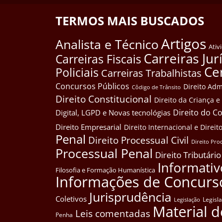
TERMOS MAIS BUSCADOS
Artigos
Analista e Técnico
Ativ
Carreiras Jur
Carreiras Fiscais
Ce
Policiais
Carreiras Trabalhistas
Concursos Públicos
Direito Adm
Côdigo de Trânsito
Direito Constitucional
Direito da Criança 
Direito do 
Digital, LGPD e Novas tecnológias
Direito Empresarial
Direito Internacional e Dire
Penal
Direito Processual Civil
Direito Pro
Processual Penal
Direito Tributário
Informativ
Filosofia e Formação Humanística
Informações de Concurs
Jurisprudência
Coletivos
Legisl
Legislação
Material d
Leis comentadas
Penha