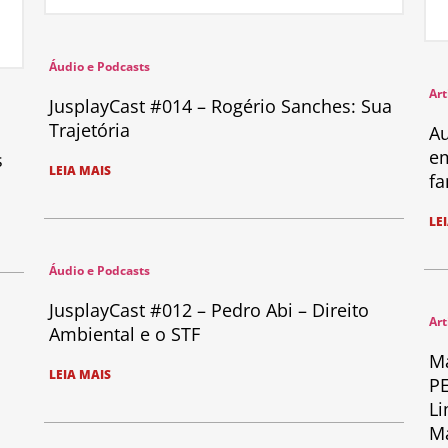
Áudio e Podcasts
Art
JusplayCast #014 – Rogério Sanches: Sua
Trajetória
Au
em
s
LEIA MAIS
fa
LE
Áudio e Podcasts
JusplayCast #012 – Pedro Abi – Direito
Art
Ambiental e o STF
Ma
LEIA MAIS
PE
Li
Ma