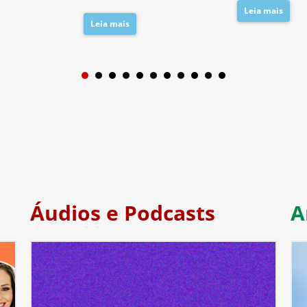
Leia mais
Leia mais
1
2
3
4
5
6
7
Áudios e Podcasts
A