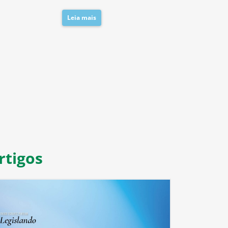
Leia mais
Leia mais
8
9
10
11
rtigos