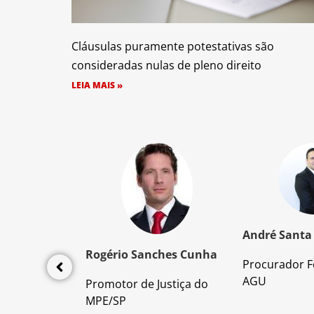
Cláusulas puramente potestativas são
consideradas nulas de pleno direito
LEIA MAIS »
z Santos
André Santa
Rogério Sanches Cunha
Procurador F
lícia Civil
AGU
Promotor de Justiça do
da PC/SP
MPE/SP