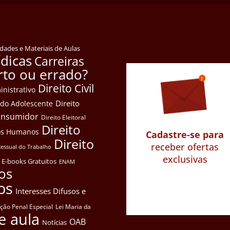
idades e Materiais de Aulas
ídicas
Carreiras
rto ou errado?
Direito Civil
inistrativo
Direito
e do Adolescente
Consumidor
Direito Eleitoral
Direito
itos Humanos
Cadastre-se para
Direito
receber ofertas
cessual do Trabalho
exclusivas
E-books Gratuitos
ENAM
os
os
Interesses Difusos e
ação Penal Especial
Lei Maria da
e aula
OAB
Notícias