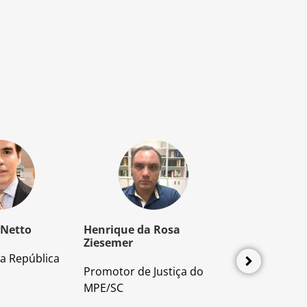
 Netto
Henrique da Rosa
Mozart Borb
Ziesemer
a República
Advogado e P
Promotor de Justiça do
Direito Proces
MPE/SC