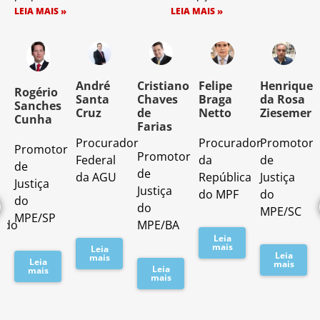
LEIA MAIS »
LEIA MAIS »
o
André
Cristiano
Felipe
Henrique
Rogério
Santa
Chaves
Braga
da Rosa
Sanches
Cruz
de
Netto
Ziesemer
Cunha
Farias
Procurador
Procurador
Promotor
Promotor
o
Promotor
Federal
da
de
de
de
da AGU
República
Justiça
Justiça
Justiça
do MPF
do
do
do
MPE/SC
MPE/SP
ado
MPE/BA
Leia
mais
Leia
Leia
mais
Leia
mais
Leia
mais
mais