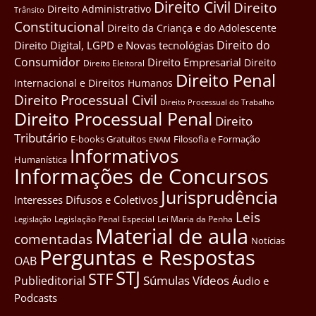
Direito Civil
Direito
Direito Administrativo
Trânsito
Constitucional
Direito da Criança e do Adolescente
Direito do
Direito Digital, LGPD e Novas tecnológias
Consumidor
Direito Empresarial
Direito
Direito Eleitoral
Direito Penal
Internacional e Direitos Humanos
Direito Processual Civil
Direito Processual do Trabalho
Direito Processual Penal
Direito
Tributário
E-books Gratuitos
Filosofia e Formação
ENAM
Informativos
Humanística
Informações de Concursos
Jurisprudência
Interesses Difusos e Coletivos
Leis
Legislação Penal Especial
Lei Maria da Penha
Legislação
Material de aula
comentadas
Notícias
Perguntas e Respostas
OAB
STJ
STF
Súmulas
Vídeos
Publieditorial
Áudio e
Podcasts