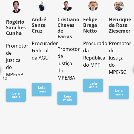
o
André
Cristiano
Felipe
Henrique
Rogério
Santa
Chaves
Braga
da Rosa
Sanches
Cruz
de
Netto
Ziesemer
Cunha
Farias
Procurador
Procurador
Promotor
Promotor
o
Promotor
Federal
da
de
de
de
da AGU
República
Justiça
Justiça
Justiça
do MPF
do
do
do
MPE/SC
MPE/SP
ado
MPE/BA
Leia
mais
Leia
Leia
mais
Leia
mais
Leia
mais
mais