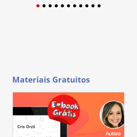
1
2
3
4
5
6
7
8
9
Materiais Gratuitos