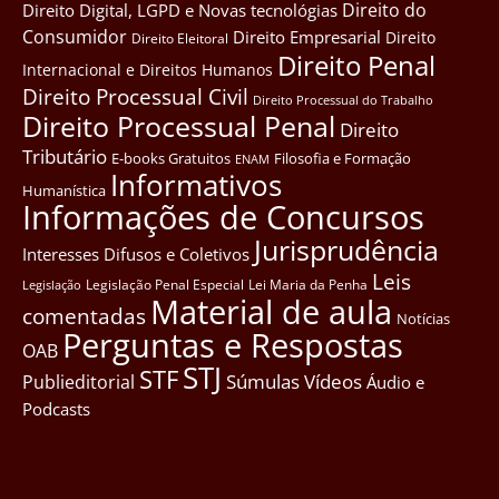
Direito do
Direito Digital, LGPD e Novas tecnológias
Consumidor
Direito Empresarial
Direito
Direito Eleitoral
Direito Penal
Internacional e Direitos Humanos
Direito Processual Civil
Direito Processual do Trabalho
Direito Processual Penal
Direito
Tributário
E-books Gratuitos
Filosofia e Formação
ENAM
Informativos
Humanística
Informações de Concursos
Jurisprudência
Interesses Difusos e Coletivos
Leis
Legislação Penal Especial
Lei Maria da Penha
Legislação
Material de aula
comentadas
Notícias
Perguntas e Respostas
OAB
STJ
STF
Súmulas
Vídeos
Publieditorial
Áudio e
Podcasts