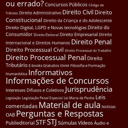
ou errado?
Concursos Públicos
Côdigo de
Direito Civil
Direito
Direito Administrativo
Trânsito
Constitucional
Direito da Criança e do Adolescente
Direito do
Direito Digital, LGPD e Novas tecnológias
Consumidor
Direito Empresarial
Direito
Direito Eleitoral
Direito Penal
Internacional e Direitos Humanos
Direito Processual Civil
Direito Processual do Trabalho
Direito Processual Penal
Direito
Tributário
E-books Gratuitos
Filosofia e Formação
ENAM
Informativos
Humanística
Informações de Concursos
Jurisprudência
Interesses Difusos e Coletivos
Leis
Legislação Penal Especial
Lei Maria da Penha
Legislação
Material de aula
comentadas
Notícias
Perguntas e Respostas
OAB
STJ
STF
Súmulas
Vídeos
Publieditorial
Áudio e