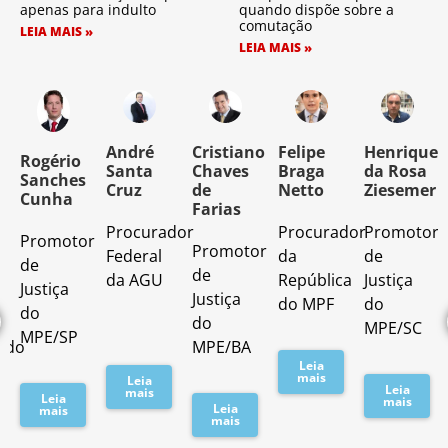
apenas para indulto
quando dispõe sobre a
comutação
LEIA MAIS »
LEIA MAIS »
o
André
Cristiano
Felipe
Henrique
Rogério
Santa
Chaves
Braga
da Rosa
Sanches
Cruz
de
Netto
Ziesemer
Cunha
Farias
Procurador
Procurador
Promotor
Promotor
o
Promotor
Federal
da
de
de
de
da AGU
República
Justiça
Justiça
Justiça
do MPF
do
do
do
MPE/SC
MPE/SP
ado
MPE/BA
Leia
mais
Leia
Leia
mais
Leia
mais
Leia
mais
mais