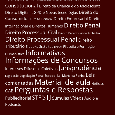
Constitucional
Direito da Criança e do Adolescente
Direito do
Direito Digital, LGPD e Novas tecnológias
Consumidor
Direito Empresarial
Direito
Direito Eleitoral
Direito Penal
Internacional e Direitos Humanos
Direito Processual Civil
Direito Processual do Trabalho
Direito Processual Penal
Direito
Tributário
E-books Gratuitos
Filosofia e Formação
ENAM
Informativos
Humanística
Informações de Concursos
Jurisprudência
Interesses Difusos e Coletivos
Leis
Legislação Penal Especial
Lei Maria da Penha
Legislação
Material de aula
comentadas
Notícias
Perguntas e Respostas
OAB
STJ
STF
Súmulas
Vídeos
Publieditorial
Áudio e
Podcasts