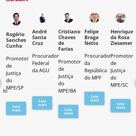
o
André
Cristiano
Felipe
Henrique
Rogério
Santa
Chaves
Braga
da Rosa
Sanches
Cruz
de
Netto
Ziesemer
Cunha
Farias
Procurador
Procurador
Promotor
Promotor
o
Promotor
Federal
da
de
de
de
da AGU
República
Justiça
Justiça
Justiça
do MPF
do
do
do
MPE/SC
MPE/SP
ado
MPE/BA
Leia
mais
Leia
Leia
mais
Leia
mais
Leia
mais
mais