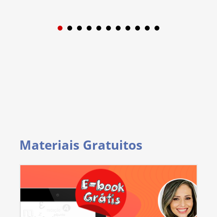
1
2
3
4
5
6
7
8
9
Materiais Gratuitos