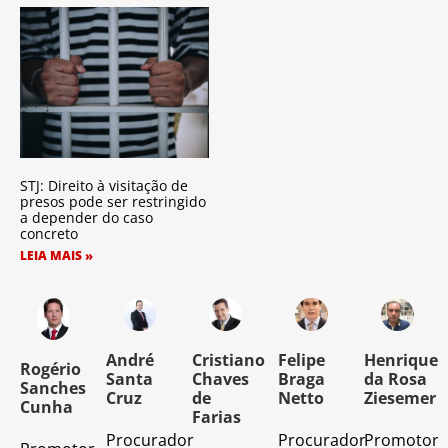
STJ: Direito à visitação de
presos pode ser restringido
a depender do caso
concreto
LEIA MAIS »
o
André
Cristiano
Felipe
Henrique
Rogério
Santa
Chaves
Braga
da Rosa
Sanches
Cruz
de
Netto
Ziesemer
Cunha
Farias
Procurador
Procurador
Promotor