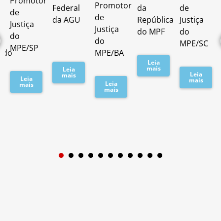
Promotor
o
Promotor
Federal
da
de
de
de
da AGU
República
Justiça
Justiça
Justiça
do MPF
do
do
do
MPE/SC
MPE/SP
ado
MPE/BA
Leia
mais
Leia
Leia
mais
Leia
mais
Leia
mais
mais
1
2
3
4
5
6
7
8
9