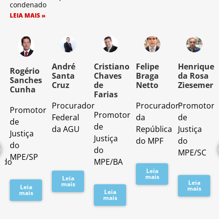
condenado
LEIA MAIS »
o
André
Cristiano
Felipe
Henrique
Rogério
Santa
Chaves
Braga
da Rosa
Sanches
Cruz
de
Netto
Ziesemer
Cunha
Farias
Procurador
Procurador
Promotor
Promotor
o
Promotor
Federal
da
de
de
de
da AGU
República
Justiça
Justiça
Justiça
do MPF
do
do
do
MPE/SC
MPE/SP
ado
MPE/BA
Leia
mais
Leia
Leia
mais
Leia
mais
Leia
mais
mais