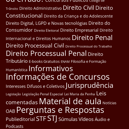
Côdigo de
Direito Civil
Direito
Direito Administrativo
Trânsito
Constitucional
Direito da Criança e do Adolescente
Direito do
Direito Digital, LGPD e Novas tecnológias
Consumidor
Direito Empresarial
Direito
Direito Eleitoral
Direito Penal
Internacional e Direitos Humanos
Direito Processual Civil
Direito Processual do Trabalho
Direito Processual Penal
Direito
Tributário
E-books Gratuitos
Filosofia e Formação
ENAM
Informativos
Humanística
Informações de Concursos
Jurisprudência
Interesses Difusos e Coletivos
Leis
Legislação Penal Especial
Lei Maria da Penha
Legislação
Material de aula
comentadas
Notícias
Perguntas e Respostas
OAB
STJ
STF
Súmulas
Vídeos
Publieditorial
Áudio e
Podcasts