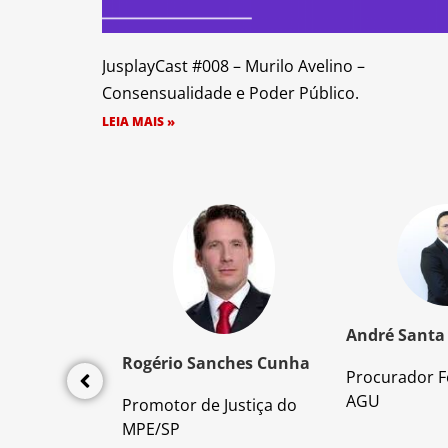
JusplayCast #008 – Murilo Avelino –
Consensualidade e Poder Público.
LEIA MAIS »
z Santos
André Santa
Rogério Sanches Cunha
Procurador F
lícia Civil
AGU
Promotor de Justiça do
da PC/SP
MPE/SP