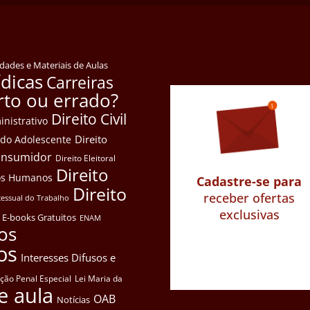
idades e Materiais de Aulas
ídicas
Carreiras
rto ou errado?
Direito Civil
inistrativo
Direito
e do Adolescente
Consumidor
Direito Eleitoral
Direito
itos Humanos
Cadastre-se para
Direito
receber ofertas
cessual do Trabalho
exclusivas
E-books Gratuitos
ENAM
os
os
Interesses Difusos e
ação Penal Especial
Lei Maria da
e aula
OAB
Notícias