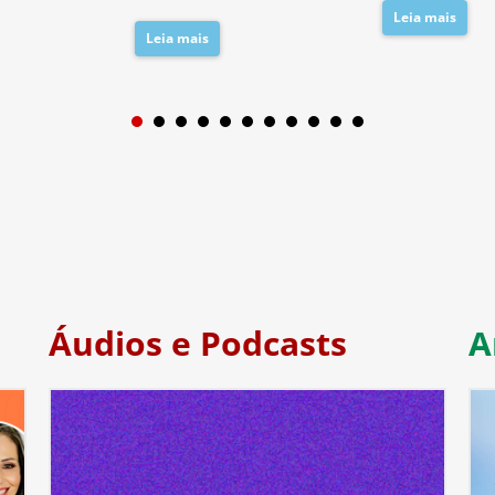
Leia mais
Leia mais
1
2
3
4
5
6
7
Áudios e Podcasts
A