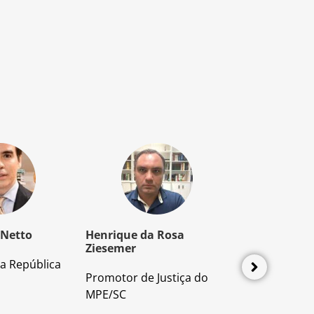
 Netto
Henrique da Rosa
Mozart Borb
Ziesemer
a República
Advogado e P
Promotor de Justiça do
Direito Proces
MPE/SC