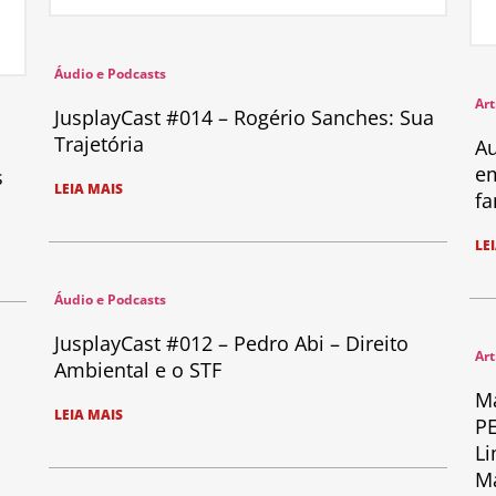
Áudio e Podcasts
Art
JusplayCast #014 – Rogério Sanches: Sua
Trajetória
Au
em
s
LEIA MAIS
fa
LE
Áudio e Podcasts
JusplayCast #012 – Pedro Abi – Direito
Art
Ambiental e o STF
Ma
LEIA MAIS
PE
Li
Ma