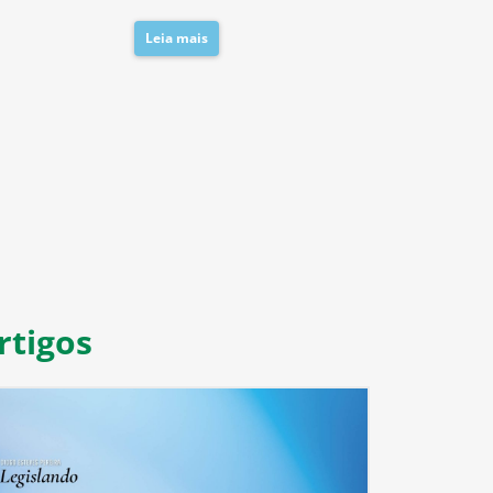
Leia mais
Leia mais
8
9
10
11
rtigos