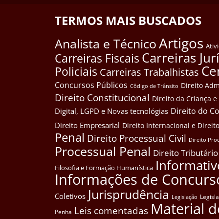
TERMOS MAIS BUSCADOS
Artigos
Analista e Técnico
Ativ
Carreiras Jur
Carreiras Fiscais
Ce
Policiais
Carreiras Trabalhistas
Concursos Públicos
Direito Adm
Côdigo de Trânsito
Direito Constitucional
Direito da Criança 
Direito do 
Digital, LGPD e Novas tecnológias
Direito Empresarial
Direito Internacional e Dire
Penal
Direito Processual Civil
Direito Pro
Processual Penal
Direito Tributário
Informativ
Filosofia e Formação Humanística
Informações de Concurs
Jurisprudência
Coletivos
Legisl
Legislação
Material d
Leis comentadas
Penha