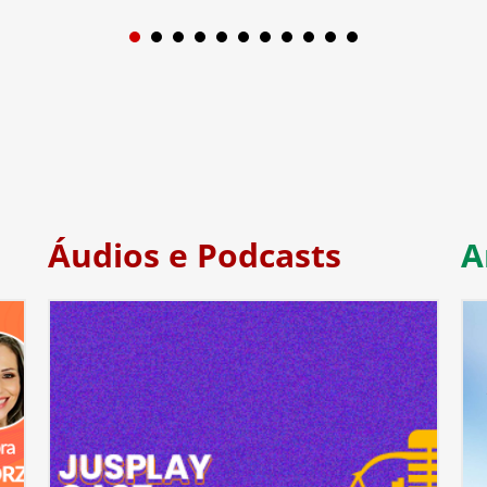
1
2
3
4
5
6
7
Áudios e Podcasts
A