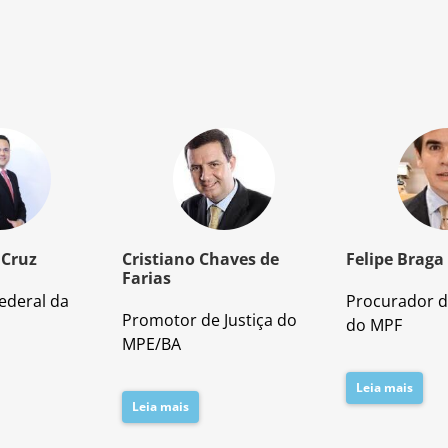
 Cruz
Cristiano Chaves de
Felipe Braga
Farias
ederal da
Procurador d
Promotor de Justiça do
do MPF
MPE/BA
Leia mais
Leia mais