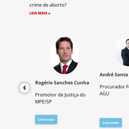
crime de aborto?
LEIA MAIS »
z Santos
André Santa
Rogério Sanches Cunha
Procurador F
lícia Civil
AGU
Promotor de Justiça do
da PC/SP
MPE/SP
Leia mais
Leia mais