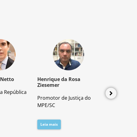
 Netto
Henrique da Rosa
Mozart Borb
Ziesemer
a República
Advogado e P
Promotor de Justiça do
Direito Proces
MPE/SC
Leia mais
Leia mais