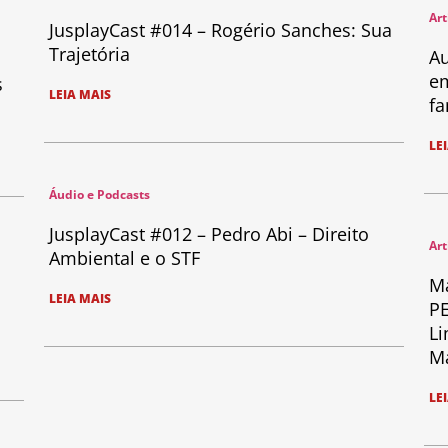
Art
JusplayCast #014 – Rogério Sanches: Sua
Trajetória
Au
em
s
LEIA MAIS
fa
LE
Áudio e Podcasts
JusplayCast #012 – Pedro Abi – Direito
Art
Ambiental e o STF
Ma
LEIA MAIS
PE
Li
Ma
LE