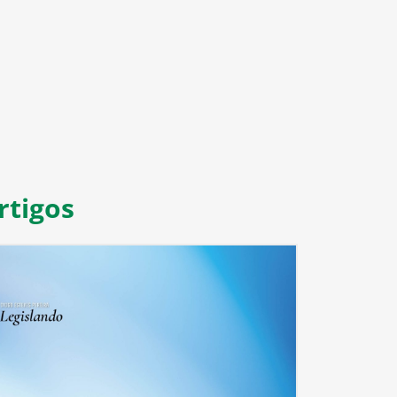
8
9
10
11
rtigos