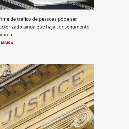
rime de tráfico de pessoas pode ser
acterizado ainda que haja consentimento
vítima
 MAIS »