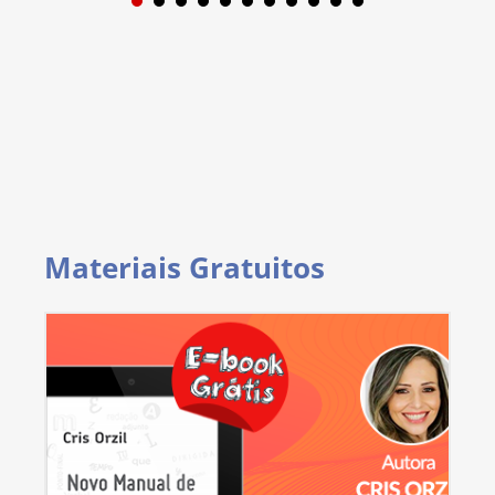
1
2
3
4
5
6
7
8
9
Materiais Gratuitos