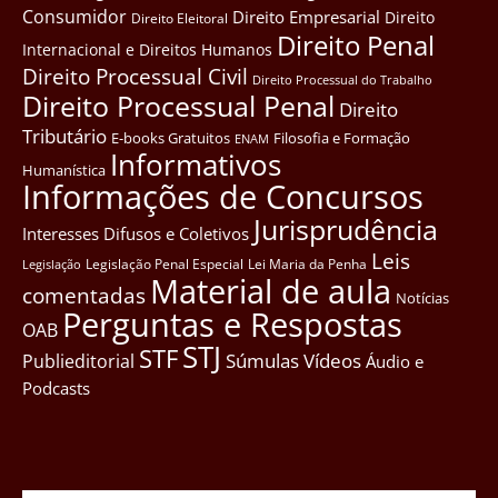
Consumidor
Direito Empresarial
Direito
Direito Eleitoral
Direito Penal
Internacional e Direitos Humanos
Direito Processual Civil
Direito Processual do Trabalho
Direito Processual Penal
Direito
Tributário
E-books Gratuitos
Filosofia e Formação
ENAM
Informativos
Humanística
Informações de Concursos
Jurisprudência
Interesses Difusos e Coletivos
Leis
Legislação Penal Especial
Lei Maria da Penha
Legislação
Material de aula
comentadas
Notícias
Perguntas e Respostas
OAB
STJ
STF
Súmulas
Vídeos
Publieditorial
Áudio e
Podcasts