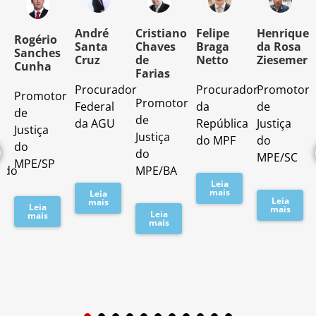
o
André
Cristiano
Felipe
Henrique
Rogério
Santa
Chaves
Braga
da Rosa
Sanches
Cruz
de
Netto
Ziesemer
Cunha
Farias
Procurador
Procurador
Promotor
Promotor
o
Promotor
Federal
da
de
de
de
da AGU
República
Justiça
Justiça
Justiça
do MPF
do
do
do
MPE/SC
MPE/SP
ado
MPE/BA
Leia
mais
Leia
Leia
mais
Leia
mais
Leia
mais
mais