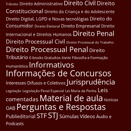
Direito Civil
Direito
Direito Administrativo
Trânsito
Constitucional
Direito da Criança e do Adolescente
Direito do
Direito Digital, LGPD e Novas tecnológias
Consumidor
Direito Empresarial
Direito
Direito Eleitoral
Direito Penal
Internacional e Direitos Humanos
Direito Processual Civil
Direito Processual do Trabalho
Direito Processual Penal
Direito
Tributário
E-books Gratuitos
Filosofia e Formação
ENAM
Informativos
Humanística
Informações de Concursos
Jurisprudência
Interesses Difusos e Coletivos
Leis
Legislação Penal Especial
Lei Maria da Penha
Legislação
Material de aula
comentadas
Notícias
Perguntas e Respostas
OAB
STJ
STF
Súmulas
Vídeos
Publieditorial
Áudio e
Podcasts