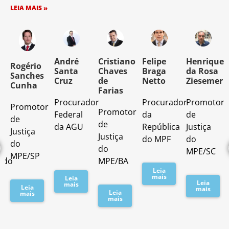
LEIA MAIS »
o
André
Cristiano
Felipe
Henrique
Rogério
Santa
Chaves
Braga
da Rosa
Sanches
Cruz
de
Netto
Ziesemer
Cunha
Farias
Procurador
Procurador
Promotor
Promotor
o
Promotor
Federal
da
de
de
de
da AGU
República
Justiça
Justiça
Justiça
do MPF
do
do
do
MPE/SC
MPE/SP
ado
MPE/BA
Leia
mais
Leia
Leia
mais
Leia
mais
Leia
mais
mais