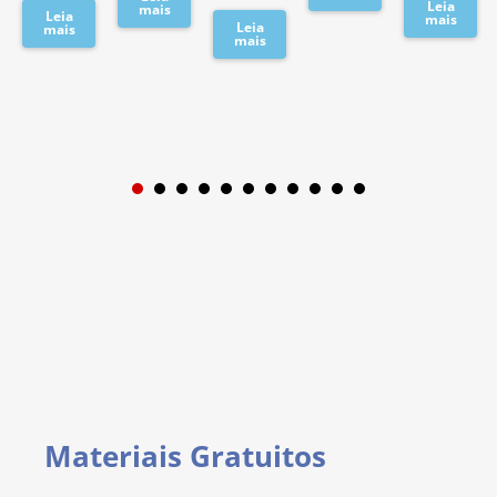
Leia
mais
Leia
mais
Leia
mais
mais
1
2
3
4
5
6
7
8
9
Materiais Gratuitos