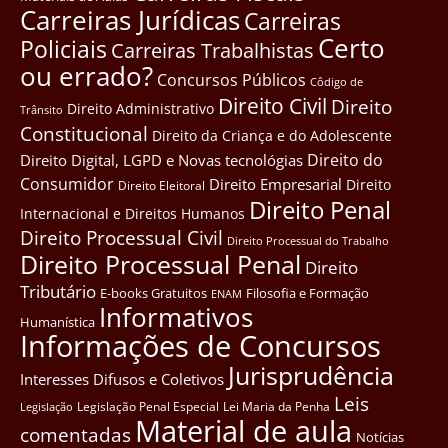
Carreiras Jurídicas
Carreiras
Certo
Policiais
Carreiras Trabalhistas
ou errado?
Concursos Públicos
Côdigo de
Direito Civil
Direito
Direito Administrativo
Trânsito
Constitucional
Direito da Criança e do Adolescente
Direito do
Direito Digital, LGPD e Novas tecnológias
Consumidor
Direito Empresarial
Direito
Direito Eleitoral
Direito Penal
Internacional e Direitos Humanos
Direito Processual Civil
Direito Processual do Trabalho
Direito Processual Penal
Direito
Tributário
E-books Gratuitos
Filosofia e Formação
ENAM
Informativos
Humanística
Informações de Concursos
Jurisprudência
Interesses Difusos e Coletivos
Leis
Legislação Penal Especial
Lei Maria da Penha
Legislação
Material de aula
comentadas
Notícias