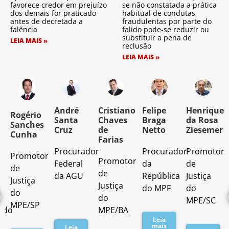
favorece credor em prejuízo
se não constatada a prática
dos demais for praticado
habitual de condutas
antes de decretada a
fraudulentas por parte do
falência
falido pode-se reduzir ou
substituir a pena de
LEIA MAIS »
reclusão
LEIA MAIS »
o
André
Cristiano
Felipe
Henrique
Rogério
Santa
Chaves
Braga
da Rosa
Sanches
Cruz
de
Netto
Ziesemer
Cunha
Farias
Procurador
Procurador
Promotor
Promotor
o
Promotor
Federal
da
de
de
de
da AGU
República
Justiça
Justiça
Justiça
do MPF
do
do
do
MPE/SC
MPE/SP
ado
MPE/BA
Leia
mais
Leia