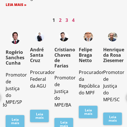
LEIA MAIS »
1
2
3
4
o
André
Cristiano
Felipe
Henrique
Rogério
Santa
Chaves
Braga
da Rosa
Sanches
Cruz
de
Netto
Ziesemer
Cunha
Farias
Procurador
Procurador
Promotor
Promotor
o
Promotor
Federal
da
de
de
de
da AGU
República
Justiça
Justiça
Justiça
do MPF
do
do
do
MPE/SC
MPE/SP
ado
MPE/BA
Leia
mais
Leia
Leia
mais
Leia
mais
Leia
mais
mais