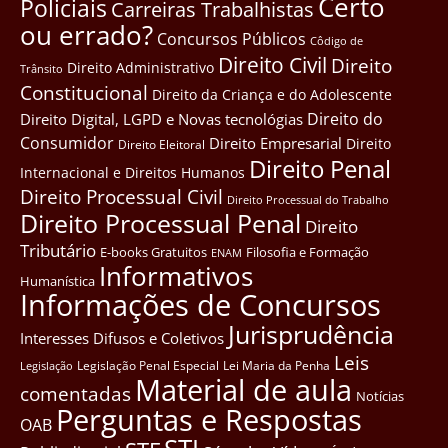
Certo
Policiais
Carreiras Trabalhistas
ou errado?
Concursos Públicos
Côdigo de
Direito Civil
Direito
Direito Administrativo
Trânsito
Constitucional
Direito da Criança e do Adolescente
Direito do
Direito Digital, LGPD e Novas tecnológias
Consumidor
Direito Empresarial
Direito
Direito Eleitoral
Direito Penal
Internacional e Direitos Humanos
Direito Processual Civil
Direito Processual do Trabalho
Direito Processual Penal
Direito
Tributário
E-books Gratuitos
Filosofia e Formação
ENAM
Informativos
Humanística
Informações de Concursos
Jurisprudência
Interesses Difusos e Coletivos
Leis
Legislação Penal Especial
Lei Maria da Penha
Legislação
Material de aula
comentadas
Notícias
Perguntas e Respostas
OAB