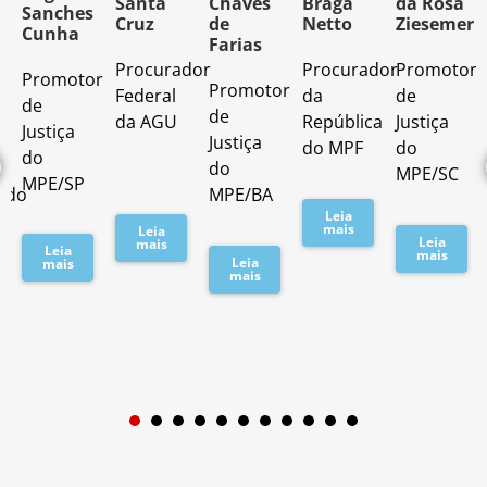
Santa
Chaves
Braga
da Rosa
Sanches
Cruz
de
Netto
Ziesemer
Cunha
Farias
Procurador
Procurador
Promotor
Promotor
o
Promotor
Federal
da
de
de
de
da AGU
República
Justiça
Justiça
Justiça
do MPF
do
do
do
MPE/SC
MPE/SP
ado
MPE/BA
Leia
mais
Leia
Leia
mais
Leia
mais
Leia
mais
mais
1
2
3
4
5
6
7
8
9