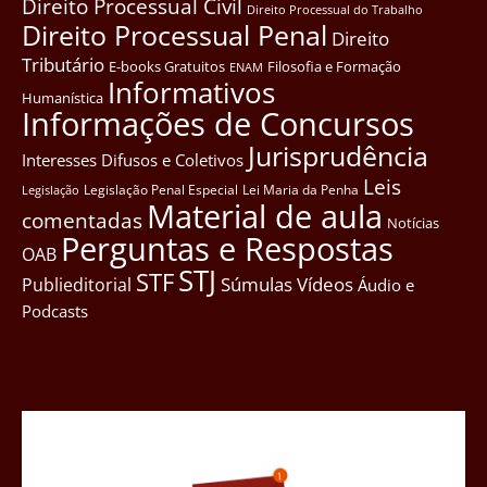
Direito Processual Civil
Direito Processual do Trabalho
Direito Processual Penal
Direito
Tributário
E-books Gratuitos
Filosofia e Formação
ENAM
Informativos
Humanística
Informações de Concursos
Jurisprudência
Interesses Difusos e Coletivos
Leis
Legislação Penal Especial
Lei Maria da Penha
Legislação
Material de aula
comentadas
Notícias
Perguntas e Respostas
OAB
STJ
STF
Súmulas
Vídeos
Publieditorial
Áudio e
Podcasts