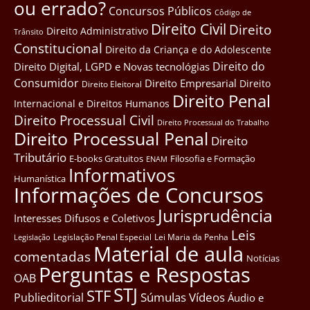
ou errado?
Concursos Públicos
Côdigo de
Direito Civil
Direito
Direito Administrativo
Trânsito
Constitucional
Direito da Criança e do Adolescente
Direito do
Direito Digital, LGPD e Novas tecnológias
Consumidor
Direito Empresarial
Direito
Direito Eleitoral
Direito Penal
Internacional e Direitos Humanos
Direito Processual Civil
Direito Processual do Trabalho
Direito Processual Penal
Direito
Tributário
E-books Gratuitos
Filosofia e Formação
ENAM
Informativos
Humanística
Informações de Concursos
Jurisprudência
Interesses Difusos e Coletivos
Leis
Legislação Penal Especial
Lei Maria da Penha
Legislação
Material de aula
comentadas
Notícias
Perguntas e Respostas
OAB
STJ
STF
Súmulas
Vídeos
Publieditorial
Áudio e