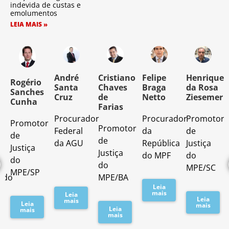
indevida de custas e
emolumentos
LEIA MAIS »
o
André
Cristiano
Felipe
Henrique
Rogério
Santa
Chaves
Braga
da Rosa
Sanches
Cruz
de
Netto
Ziesemer
Cunha
Farias
Procurador
Procurador
Promotor
Promotor
o
Promotor
Federal
da
de
de
de
da AGU
República
Justiça
Justiça
Justiça
do MPF
do
do
do
MPE/SC
MPE/SP
ado
MPE/BA
Leia
mais
Leia
Leia
mais
Leia
mais
Leia
mais
mais