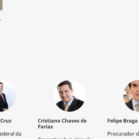
r
 Cruz
Cristiano Chaves de
Felipe Braga
Farias
ederal da
Procurador d