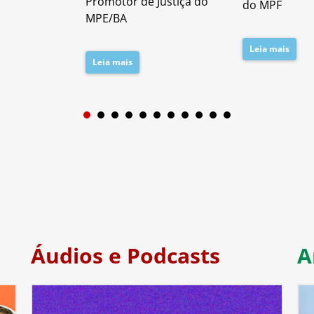
Promotor de Justiça do
do MPF
MPE/BA
Leia mais
Leia mais
1
2
3
4
5
6
7
Áudios e Podcasts
A