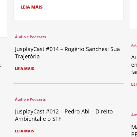
LEIA MAIS
Áudio e Podcasts
Art
JusplayCast #014 – Rogério Sanches: Sua
Trajetória
Au
em
s
LEIA MAIS
fa
LE
Áudio e Podcasts
JusplayCast #012 – Pedro Abi – Direito
Art
Ambiental e o STF
Ma
LEIA MAIS
PE