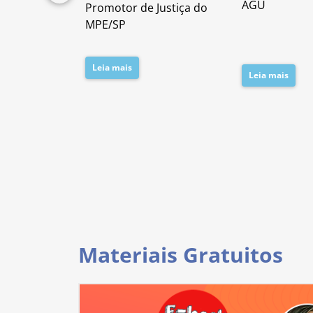
lícia Civil
AGU
Promotor de Justiça do
da PC/SP
MPE/SP
Leia mais
Leia mais
Materiais Gratuitos