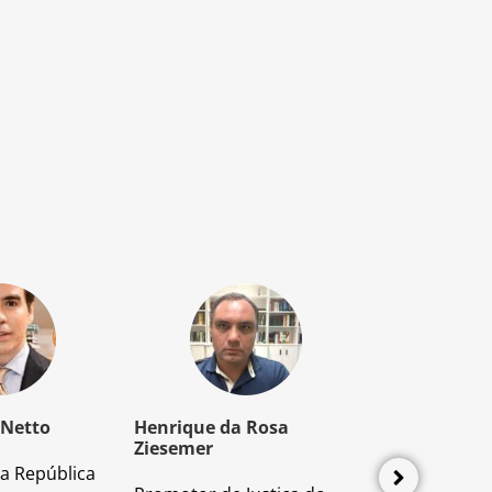
 Netto
Henrique da Rosa
Mozart Borb
Ziesemer
a República
Advogado e P