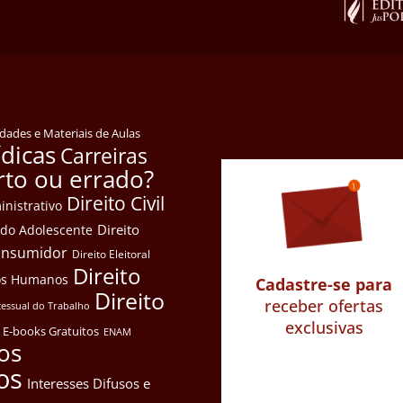
idades e Materiais de Aulas
ídicas
Carreiras
rto ou errado?
Direito Civil
inistrativo
Direito
e do Adolescente
Consumidor
Direito Eleitoral
Direito
itos Humanos
Cadastre-se para
Direito
receber ofertas
cessual do Trabalho
exclusivas
E-books Gratuitos
ENAM
os
os
Interesses Difusos e