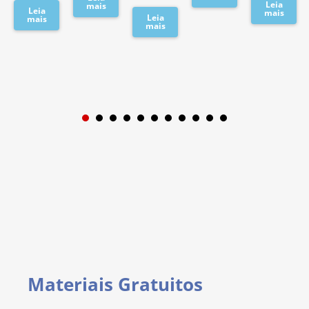
Leia
mais
Leia
mais
Leia
mais
mais
1
2
3
4
5
6
7
8
9
Materiais Gratuitos