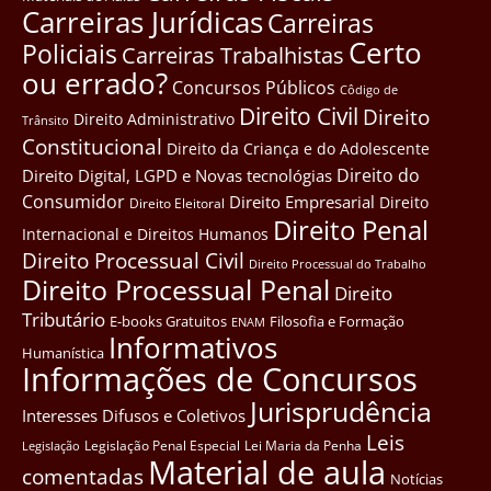
Carreiras Jurídicas
Carreiras
Certo
Policiais
Carreiras Trabalhistas
ou errado?
Concursos Públicos
Côdigo de
Direito Civil
Direito
Direito Administrativo
Trânsito
Constitucional
Direito da Criança e do Adolescente
Direito do
Direito Digital, LGPD e Novas tecnológias
Consumidor
Direito Empresarial
Direito
Direito Eleitoral
Direito Penal
Internacional e Direitos Humanos
Direito Processual Civil
Direito Processual do Trabalho
Direito Processual Penal
Direito
Tributário
E-books Gratuitos
Filosofia e Formação
ENAM
Informativos
Humanística
Informações de Concursos
Jurisprudência
Interesses Difusos e Coletivos
Leis
Legislação Penal Especial
Lei Maria da Penha
Legislação
Material de aula
comentadas
Notícias