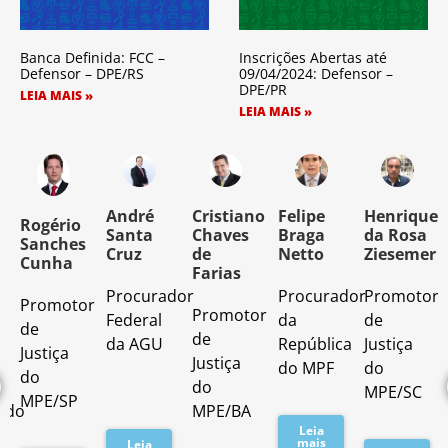
Banca Definida: FCC –
Inscrições Abertas até
Defensor – DPE/RS
09/04/2024: Defensor –
DPE/PR
LEIA MAIS »
LEIA MAIS »
o
André
Cristiano
Felipe
Henrique
Rogério
Santa
Chaves
Braga
da Rosa
Sanches
Cruz
de
Netto
Ziesemer
Cunha
Farias
Procurador
Procurador
Promotor
Promotor
o
Promotor
Federal
da
de
de
de
da AGU
República
Justiça
Justiça
Justiça
do MPF
do
do
do
MPE/SC
MPE/SP
ado
MPE/BA
Leia
mais
Leia