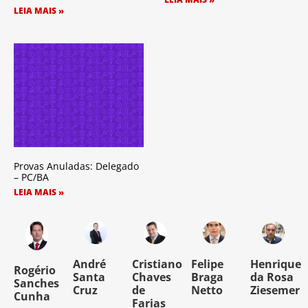
LEIA MAIS »
Provas Anuladas: Delegado
– PC/BA
LEIA MAIS »
o
André
Cristiano
Felipe
Henrique
Rogério
Santa
Chaves
Braga
da Rosa
Sanches
Cruz
de
Netto
Ziesemer
Cunha
Farias