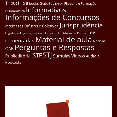
Tributário
E-books Gratuitos
Filosofia e Formação
ENAM
Informativos
Humanística
Informações de Concursos
Jurisprudência
Interesses Difusos e Coletivos
Leis
Legislação Penal Especial
Lei Maria da Penha
Legislação
Material de aula
comentadas
Notícias
Perguntas e Respostas
OAB
STJ
STF
Súmulas
Vídeos
Publieditorial
Áudio e
Podcasts