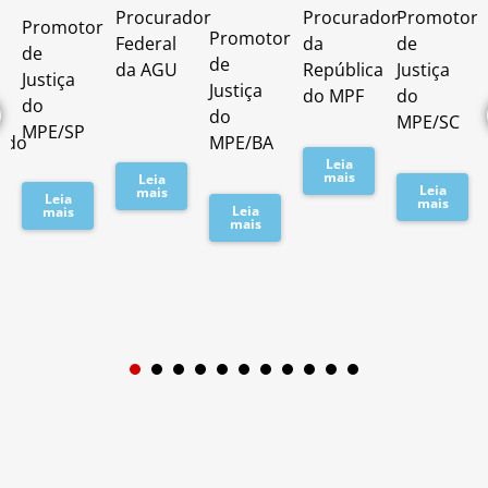
Procurador
Procurador
Promotor
Promotor
o
Promotor
Federal
da
de
de
de
da AGU
República
Justiça
Justiça
Justiça
do MPF
do
do
do
MPE/SC
MPE/SP
ado
MPE/BA
Leia
mais
Leia
Leia
mais
Leia
mais
Leia
mais
mais
1
2
3
4
5
6
7
8
9