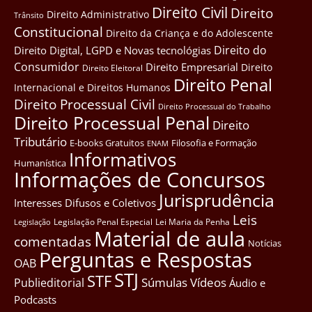
Direito Civil
Direito
Direito Administrativo
Trânsito
Constitucional
Direito da Criança e do Adolescente
Direito do
Direito Digital, LGPD e Novas tecnológias
Consumidor
Direito Empresarial
Direito
Direito Eleitoral
Direito Penal
Internacional e Direitos Humanos
Direito Processual Civil
Direito Processual do Trabalho
Direito Processual Penal
Direito
Tributário
E-books Gratuitos
Filosofia e Formação
ENAM
Informativos
Humanística
Informações de Concursos
Jurisprudência
Interesses Difusos e Coletivos
Leis
Legislação Penal Especial
Lei Maria da Penha
Legislação
Material de aula
comentadas
Notícias
Perguntas e Respostas
OAB
STJ
STF
Súmulas
Vídeos
Publieditorial
Áudio e
Podcasts