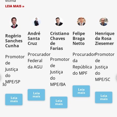
vítima
LEIA MAIS »
o
André
Cristiano
Felipe
Henrique
Rogério
Santa
Chaves
Braga
da Rosa
Sanches
Cruz
de
Netto
Ziesemer
Cunha
Farias
Procurador
Procurador
Promotor
Promotor
o
Promotor
Federal
da
de
de
de
da AGU
República
Justiça
Justiça
Justiça
do MPF
do
do
do
MPE/SC
MPE/SP
ado
MPE/BA
Leia
mais
Leia
Leia
mais
Leia
mais
Leia
mais
mais