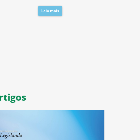
Leia mais
Leia mais
8
9
10
11
rtigos