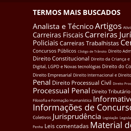
TERMOS MAIS BUSCADOS
Artigos
Analista e Técnico
Ativ
Carreiras Jur
Carreiras Fiscais
Ce
Policiais
Carreiras Trabalhistas
Concursos Públicos
Direito Adm
Côdigo de Trânsito
Direito Constitucional
Direito da Criança 
Direito do 
Digital, LGPD e Novas tecnológias
Direito Empresarial
Direito Internacional e Dire
Penal
Direito Processual Civil
Direito Pro
Processual Penal
Direito Tributário
Informativ
Filosofia e Formação Humanística
Informações de Concurs
Jurisprudência
Coletivos
Legisl
Legislação
Material d
Leis comentadas
Penha