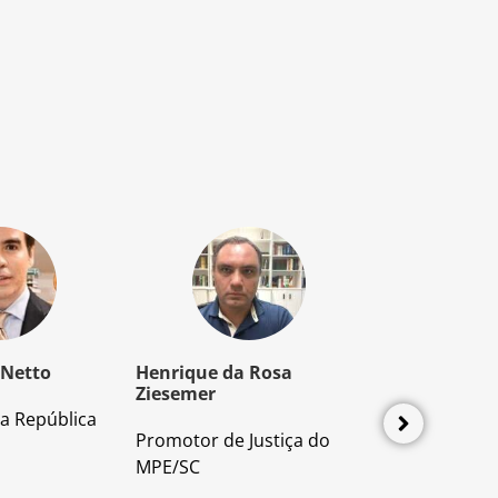
 Netto
Henrique da Rosa
Mozart Borb
Ziesemer
a República
Advogado e P
Promotor de Justiça do
Direito Proces
MPE/SC