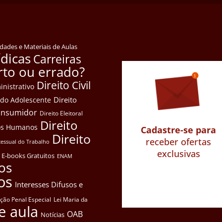
idades e Materiais de Aulas
ídicas
Carreiras
rto ou errado?
Direito Civil
inistrativo
Direito
e do Adolescente
Consumidor
Direito Eleitoral
Direito
itos Humanos
Cadastre-se para
Direito
receber ofertas
cessual do Trabalho
exclusivas
E-books Gratuitos
ENAM
os
os
Interesses Difusos e
ação Penal Especial
Lei Maria da
e aula
OAB
Notícias