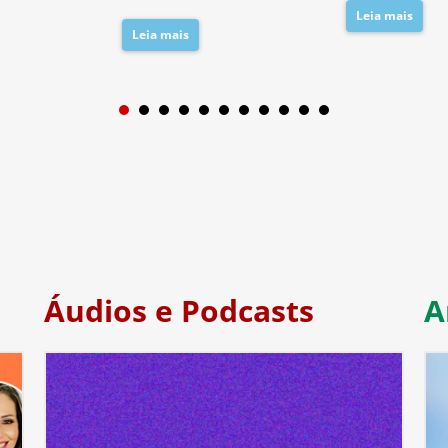
Leia mais
Leia mais
1
2
3
4
5
6
7
Áudios e Podcasts
A