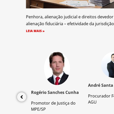
Penhora, alienação judicial e direitos devedor
alienação fiduciária – efetividade da jurisdição
LEIA MAIS »
z Santos
André Santa
Rogério Sanches Cunha
Procurador F
lícia Civil
AGU
Promotor de Justiça do
da PC/SP
MPE/SP