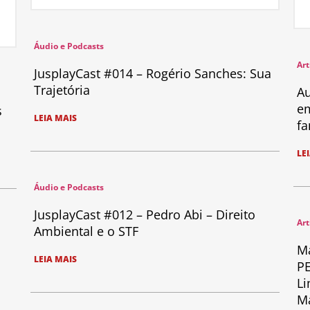
Áudio e Podcasts
Art
JusplayCast #014 – Rogério Sanches: Sua
Trajetória
Au
em
s
LEIA MAIS
fa
LE
Áudio e Podcasts
JusplayCast #012 – Pedro Abi – Direito
Art
Ambiental e o STF
Ma
LEIA MAIS
PE
Li
Ma