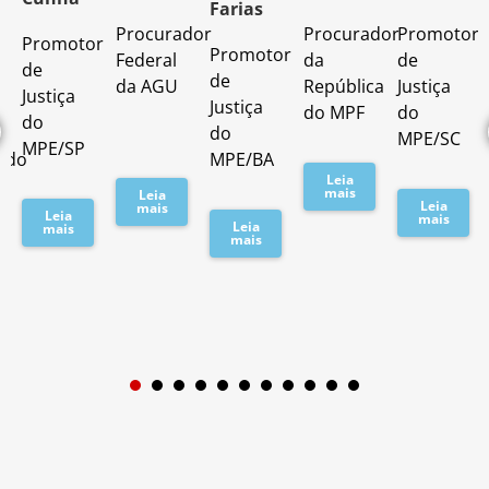
Farias
Procurador
Procurador
Promotor
Promotor
o
Promotor
Federal
da
de
de
de
da AGU
República
Justiça
Justiça
Justiça
do MPF
do
do
do
MPE/SC
MPE/SP
ado
MPE/BA
Leia
mais
Leia
Leia
mais
Leia
mais
Leia
mais
mais
1
2
3
4
5
6
7
8
9