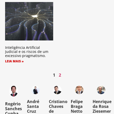
Inteligência Artificial
Judicial e os riscos de um
excessivo pragmatismo.
LEIA MAIS »
1
2
o
André
Cristiano
Felipe
Henrique
Rogério
Santa
Chaves
Braga
da Rosa
Sanches
Cruz
de
Netto
Ziesemer
Cunha