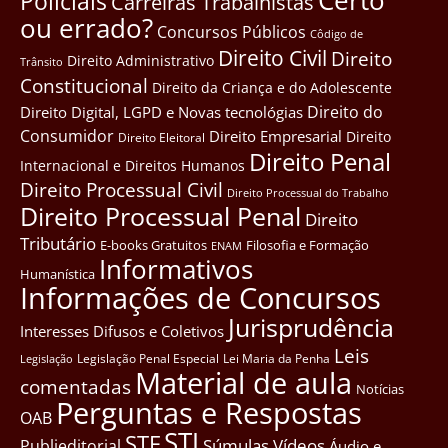
Certo
Policiais
Carreiras Trabalhistas
ou errado?
Concursos Públicos
Côdigo de
Direito Civil
Direito
Direito Administrativo
Trânsito
Constitucional
Direito da Criança e do Adolescente
Direito do
Direito Digital, LGPD e Novas tecnológias
Consumidor
Direito Empresarial
Direito
Direito Eleitoral
Direito Penal
Internacional e Direitos Humanos
Direito Processual Civil
Direito Processual do Trabalho
Direito Processual Penal
Direito
Tributário
E-books Gratuitos
Filosofia e Formação
ENAM
Informativos
Humanística
Informações de Concursos
Jurisprudência
Interesses Difusos e Coletivos
Leis
Legislação Penal Especial
Lei Maria da Penha
Legislação
Material de aula
comentadas
Notícias
Perguntas e Respostas
OAB
STJ
STF
Súmulas
Vídeos
Publieditorial
Áudio e