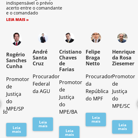
indispensável o prévio
acerto entre o comandante
e o comandado
LEIA MAIS »
o
André
Cristiano
Felipe
Henrique
Rogério
Santa
Chaves
Braga
da Rosa
Sanches
Cruz
de
Netto
Ziesemer
Cunha
Farias
Procurador
Procurador
Promotor
Promotor
o
Promotor
Federal
da
de
de
de
da AGU
República
Justiça
Justiça
Justiça
do MPF
do
do
do
MPE/SC
MPE/SP
ado
MPE/BA
Leia
mais
Leia
Leia
mais
Leia
mais
Leia
mais
mais