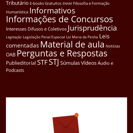
Tributário
E-books Gratuitos
Filosofia e Formação
ENAM
Informativos
Humanística
Informações de Concursos
Jurisprudência
Interesses Difusos e Coletivos
Leis
Legislação Penal Especial
Lei Maria da Penha
Legislação
Material de aula
comentadas
Notícias
Perguntas e Respostas
OAB
STJ
STF
Súmulas
Vídeos
Publieditorial
Áudio e
Podcasts