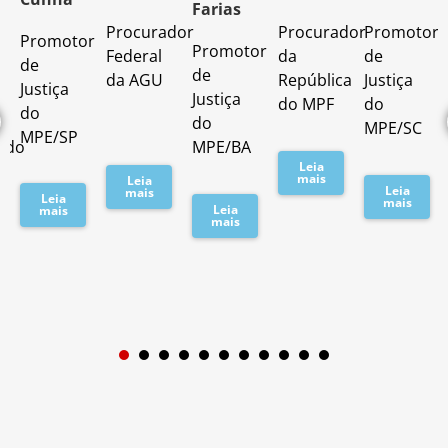
Farias
Procurador
Procurador
Promotor
Promotor
o
Promotor
Federal
da
de
de
de
da AGU
República
Justiça
Justiça
Justiça
do MPF
do
do
do
MPE/SC
MPE/SP
ado
MPE/BA
Leia
mais
Leia
Leia
mais
Leia
mais
Leia
mais
mais
1
2
3
4
5
6
7
8
9