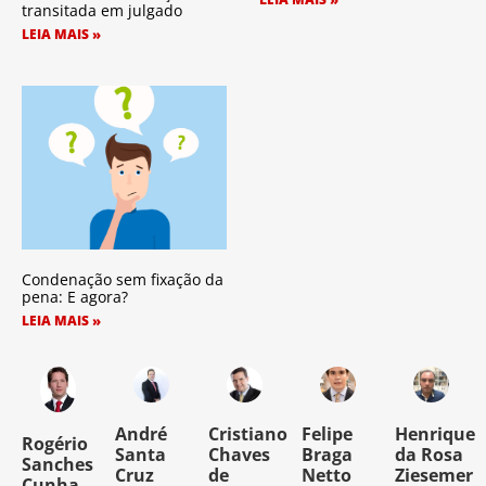
transitada em julgado
LEIA MAIS »
Condenação sem fixação da
pena: E agora?
LEIA MAIS »
o
André
Cristiano
Felipe
Henrique
Rogério
Santa
Chaves
Braga
da Rosa
Sanches
Cruz
de
Netto
Ziesemer
Cunha