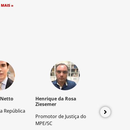
 MAIS »
 Netto
Henrique da Rosa
Mozart Borb
Ziesemer
a República
Advogado e P
Promotor de Justiça do
Direito Proces
MPE/SC