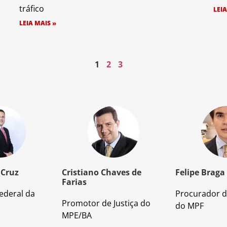
tráfico
LEIA
LEIA MAIS »
1
2
3
 Cruz
Cristiano Chaves de
Felipe Braga
Farias
ederal da
Procurador d
Promotor de Justiça do
do MPF
MPE/BA