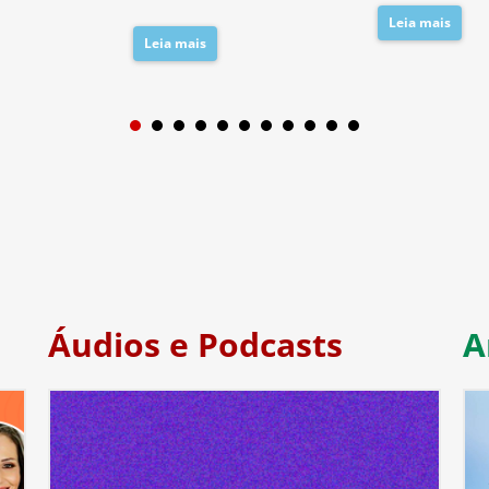
Leia mais
Leia mais
1
2
3
4
5
6
7
Áudios e Podcasts
A