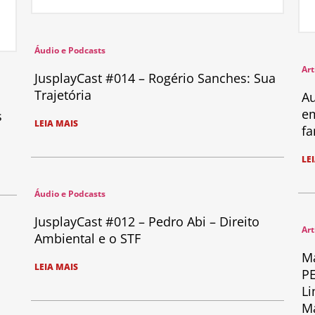
Áudio e Podcasts
Art
JusplayCast #014 – Rogério Sanches: Sua
Trajetória
Au
em
s
LEIA MAIS
fa
LE
Áudio e Podcasts
JusplayCast #012 – Pedro Abi – Direito
Art
Ambiental e o STF
Ma
LEIA MAIS
PE
Li
Ma