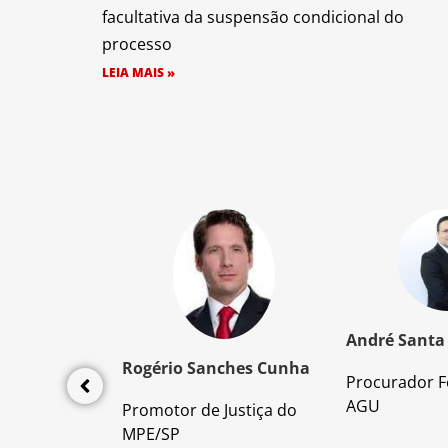
facultativa da suspensão condicional do
processo
LEIA MAIS »
z Santos
André Santa
Rogério Sanches Cunha
Procurador F
lícia Civil
AGU
Promotor de Justiça do
da PC/SP
MPE/SP