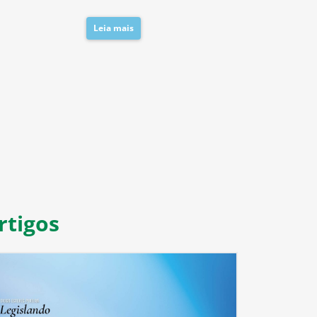
Leia mais
Leia mais
8
9
10
11
rtigos