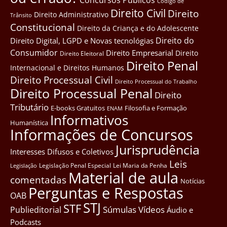
Côdigo de
Direito Civil
Direito
Direito Administrativo
Trânsito
Constitucional
Direito da Criança e do Adolescente
Direito do
Direito Digital, LGPD e Novas tecnológias
Consumidor
Direito Empresarial
Direito
Direito Eleitoral
Direito Penal
Internacional e Direitos Humanos
Direito Processual Civil
Direito Processual do Trabalho
Direito Processual Penal
Direito
Tributário
E-books Gratuitos
Filosofia e Formação
ENAM
Informativos
Humanística
Informações de Concursos
Jurisprudência
Interesses Difusos e Coletivos
Leis
Legislação Penal Especial
Lei Maria da Penha
Legislação
Material de aula
comentadas
Notícias
Perguntas e Respostas
OAB
STJ
STF
Súmulas
Vídeos
Publieditorial
Áudio e
Podcasts