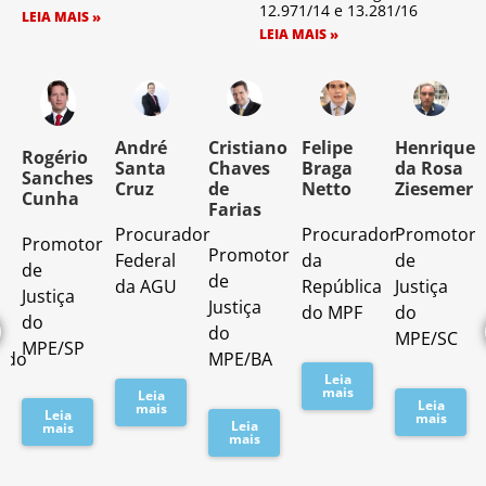
12.971/14 e 13.281/16
LEIA MAIS »
LEIA MAIS »
o
André
Cristiano
Felipe
Henrique
Rogério
Santa
Chaves
Braga
da Rosa
Sanches
Cruz
de
Netto
Ziesemer
Cunha
Farias
Procurador
Procurador
Promotor
Promotor
o
Promotor
Federal
da
de
de
de
da AGU
República
Justiça
Justiça
Justiça
do MPF
do
do
do
MPE/SC
MPE/SP
ado
MPE/BA
Leia
mais
Leia
Leia
mais
Leia
mais
Leia
mais
mais