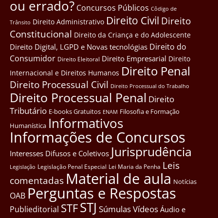
ou errado?
Concursos Públicos
Côdigo de
Direito Civil
Direito
Direito Administrativo
Trânsito
Constitucional
Direito da Criança e do Adolescente
Direito do
Direito Digital, LGPD e Novas tecnológias
Consumidor
Direito Empresarial
Direito
Direito Eleitoral
Direito Penal
Internacional e Direitos Humanos
Direito Processual Civil
Direito Processual do Trabalho
Direito Processual Penal
Direito
Tributário
E-books Gratuitos
Filosofia e Formação
ENAM
Informativos
Humanística
Informações de Concursos
Jurisprudência
Interesses Difusos e Coletivos
Leis
Legislação Penal Especial
Lei Maria da Penha
Legislação
Material de aula
comentadas
Notícias
Perguntas e Respostas
OAB
STJ
STF
Súmulas
Vídeos
Publieditorial
Áudio e