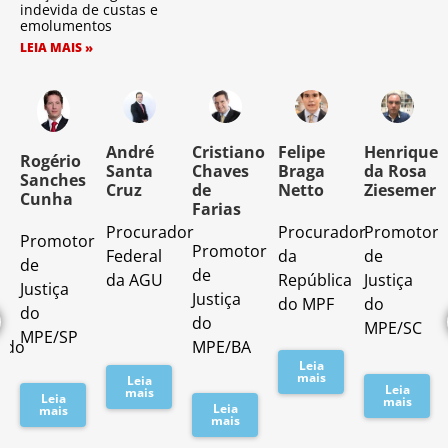
indevida de custas e
emolumentos
LEIA MAIS »
o
André
Cristiano
Felipe
Henrique
Rogério
Santa
Chaves
Braga
da Rosa
Sanches
Cruz
de
Netto
Ziesemer
Cunha
Farias
Procurador
Procurador
Promotor
Promotor
o
Promotor
Federal
da
de
de
de
da AGU
República
Justiça
Justiça
Justiça
do MPF
do
do
do
MPE/SC
MPE/SP
ado
MPE/BA
Leia
mais
Leia
Leia
mais
Leia
mais
Leia
mais
mais