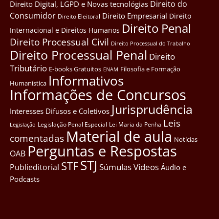
Direito do
Direito Digital, LGPD e Novas tecnológias
Consumidor
Direito Empresarial
Direito
Direito Eleitoral
Direito Penal
Internacional e Direitos Humanos
Direito Processual Civil
Direito Processual do Trabalho
Direito Processual Penal
Direito
Tributário
E-books Gratuitos
Filosofia e Formação
ENAM
Informativos
Humanística
Informações de Concursos
Jurisprudência
Interesses Difusos e Coletivos
Leis
Legislação Penal Especial
Lei Maria da Penha
Legislação
Material de aula
comentadas
Notícias
Perguntas e Respostas
OAB
STJ
STF
Súmulas
Vídeos
Publieditorial
Áudio e
Podcasts