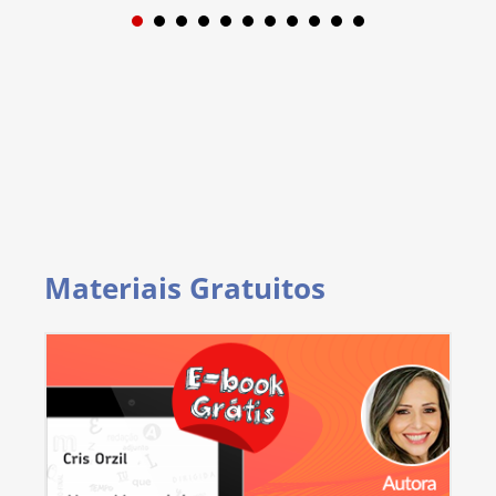
1
2
3
4
5
6
7
8
9
Materiais Gratuitos