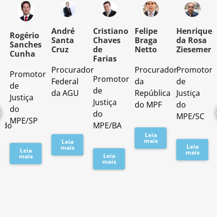
o
André
Cristiano
Felipe
Henrique
Rogério
Santa
Chaves
Braga
da Rosa
Sanches
Cruz
de
Netto
Ziesemer
Cunha
Farias
Procurador
Procurador
Promotor
Promotor
o
Promotor
Federal
da
de
de
de
da AGU
República
Justiça
Justiça
Justiça
do MPF
do
do
do
MPE/SC
MPE/SP
ado
MPE/BA
Leia
mais
Leia
Leia
mais
Leia
mais
Leia
mais
mais