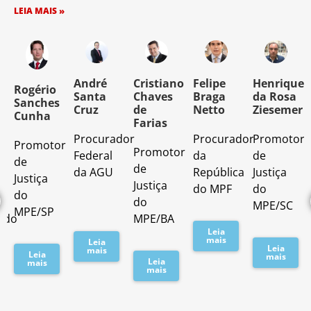
LEIA MAIS »
o
André
Cristiano
Felipe
Henrique
Rogério
Santa
Chaves
Braga
da Rosa
Sanches
Cruz
de
Netto
Ziesemer
Cunha
Farias
Procurador
Procurador
Promotor
Promotor
o
Promotor
Federal
da
de
de
de
da AGU
República
Justiça
Justiça
Justiça
do MPF
do
do
do
MPE/SC
MPE/SP
ado
MPE/BA
Leia
mais
Leia
Leia
mais
Leia
mais
Leia
mais
mais