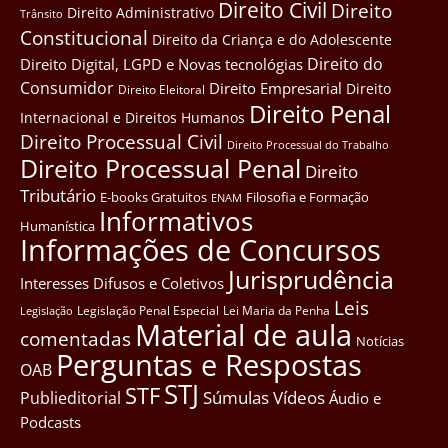
Direito Civil
Direito
Direito Administrativo
Trânsito
Constitucional
Direito da Criança e do Adolescente
Direito do
Direito Digital, LGPD e Novas tecnológias
Consumidor
Direito Empresarial
Direito
Direito Eleitoral
Direito Penal
Internacional e Direitos Humanos
Direito Processual Civil
Direito Processual do Trabalho
Direito Processual Penal
Direito
Tributário
E-books Gratuitos
Filosofia e Formação
ENAM
Informativos
Humanística
Informações de Concursos
Jurisprudência
Interesses Difusos e Coletivos
Leis
Legislação Penal Especial
Lei Maria da Penha
Legislação
Material de aula
comentadas
Notícias
Perguntas e Respostas
OAB
STJ
STF
Súmulas
Vídeos
Publieditorial
Áudio e
Podcasts