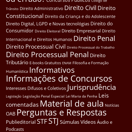
Côdigo de
Direito Civil
Direito
Direito Administrativo
Trânsito
Constitucional
Direito da Criança e do Adolescente
Direito do
Direito Digital, LGPD e Novas tecnológias
Consumidor
Direito Empresarial
Direito
Direito Eleitoral
Direito Penal
Internacional e Direitos Humanos
Direito Processual Civil
Direito Processual do Trabalho
Direito Processual Penal
Direito
Tributário
E-books Gratuitos
Filosofia e Formação
ENAM
Informativos
Humanística
Informações de Concursos
Jurisprudência
Interesses Difusos e Coletivos
Leis
Legislação Penal Especial
Lei Maria da Penha
Legislação
Material de aula
comentadas
Notícias
Perguntas e Respostas
OAB
STJ
STF
Súmulas
Vídeos
Publieditorial
Áudio e
Podcasts