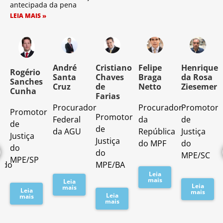
antecipada da pena
LEIA MAIS »
o
André
Cristiano
Felipe
Henrique
Rogério
Santa
Chaves
Braga
da Rosa
Sanches
Cruz
de
Netto
Ziesemer
Cunha
Farias
Procurador
Procurador
Promotor
Promotor
o
Promotor
Federal
da
de
de
de
da AGU
República
Justiça
Justiça
Justiça
do MPF
do
do
do
MPE/SC
MPE/SP
ado
MPE/BA
Leia
mais
Leia
Leia
mais
Leia
mais
Leia
mais
mais