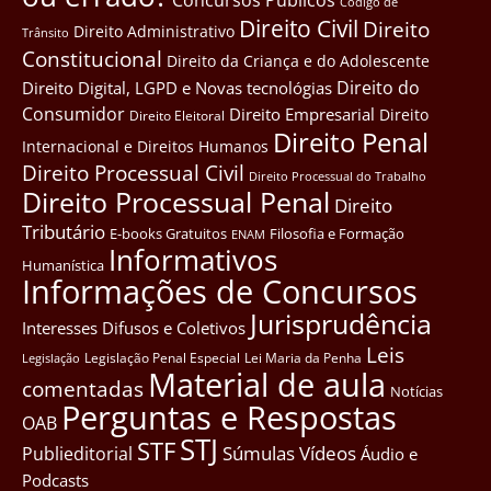
Côdigo de
Direito Civil
Direito
Direito Administrativo
Trânsito
Constitucional
Direito da Criança e do Adolescente
Direito do
Direito Digital, LGPD e Novas tecnológias
Consumidor
Direito Empresarial
Direito
Direito Eleitoral
Direito Penal
Internacional e Direitos Humanos
Direito Processual Civil
Direito Processual do Trabalho
Direito Processual Penal
Direito
Tributário
E-books Gratuitos
Filosofia e Formação
ENAM
Informativos
Humanística
Informações de Concursos
Jurisprudência
Interesses Difusos e Coletivos
Leis
Legislação Penal Especial
Lei Maria da Penha
Legislação
Material de aula
comentadas
Notícias
Perguntas e Respostas
OAB
STJ
STF
Súmulas
Vídeos
Publieditorial
Áudio e
Podcasts