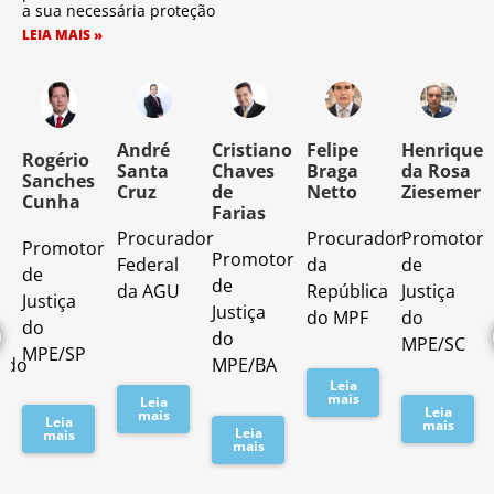
a sua necessária proteção
LEIA MAIS »
o
André
Cristiano
Felipe
Henrique
Rogério
Santa
Chaves
Braga
da Rosa
Sanches
Cruz
de
Netto
Ziesemer
Cunha
Farias
Procurador
Procurador
Promotor
Promotor
o
Promotor
Federal
da
de
de
de
da AGU
República
Justiça
Justiça
Justiça
do MPF
do
do
do
MPE/SC
MPE/SP
ado
MPE/BA
Leia
mais
Leia
Leia
mais
Leia
mais
Leia
mais
mais