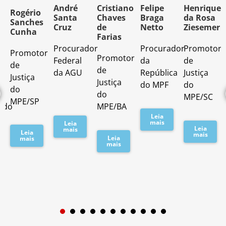
o
André
Cristiano
Felipe
Henrique
Rogério
Santa
Chaves
Braga
da Rosa
Sanches
Cruz
de
Netto
Ziesemer
Cunha
Farias
Procurador
Procurador
Promotor
Promotor
o
Promotor
Federal
da
de
de
de
da AGU
República
Justiça
Justiça
Justiça
do MPF
do
do
do
MPE/SC
MPE/SP
ado
MPE/BA
Leia
mais
Leia
Leia
mais
Leia
mais
Leia
mais
mais
1
2
3
4
5
6
7
8
9