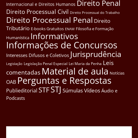
Direito Penal
Internacional e Direitos Humanos
Direito Processual Civil
Direito Processual do Trabalho
Direito Processual Penal
Direito
Tributário
E-books Gratuitos
Filosofia e Formação
ENAM
Informativos
Humanística
Informações de Concursos
Jurisprudência
Interesses Difusos e Coletivos
Leis
Legislação Penal Especial
Lei Maria da Penha
Legislação
Material de aula
comentadas
Notícias
Perguntas e Respostas
OAB
STJ
STF
Súmulas
Vídeos
Publieditorial
Áudio e
Podcasts