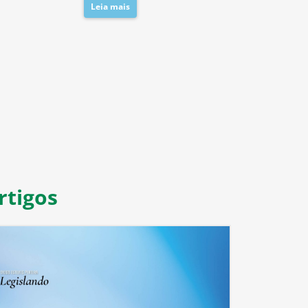
Leia mais
8
9
10
11
rtigos