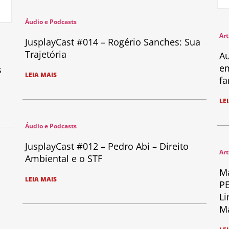
Áudio e Podcasts
Art
JusplayCast #014 – Rogério Sanches: Sua
Trajetória
Au
em
s
LEIA MAIS
fa
LE
Áudio e Podcasts
JusplayCast #012 – Pedro Abi – Direito
Art
Ambiental e o STF
Ma
LEIA MAIS
PE
Li
Ma