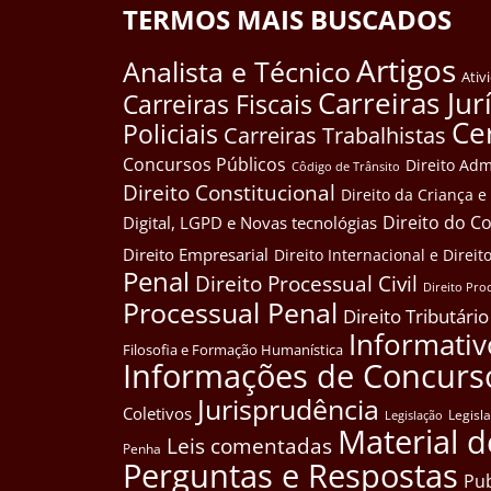
TERMOS MAIS BUSCADOS
Artigos
Analista e Técnico
Ativ
Carreiras Jur
Carreiras Fiscais
Ce
Policiais
Carreiras Trabalhistas
Concursos Públicos
Direito Adm
Côdigo de Trânsito
Direito Constitucional
Direito da Criança 
Direito do 
Digital, LGPD e Novas tecnológias
Direito Empresarial
Direito Internacional e Dire
Penal
Direito Processual Civil
Direito Pro
Processual Penal
Direito Tributário
Informativ
Filosofia e Formação Humanística
Informações de Concurs
Jurisprudência
Coletivos
Legisl
Legislação
Material d
Leis comentadas
Penha
Perguntas e Respostas
Pub