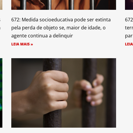
s
672: Medida socioeducativa pode ser extinta
672
a
pela perda de objeto se, maior de idade, o
ter
agente continua a delinquir
par
LEIA MAIS »
LEIA