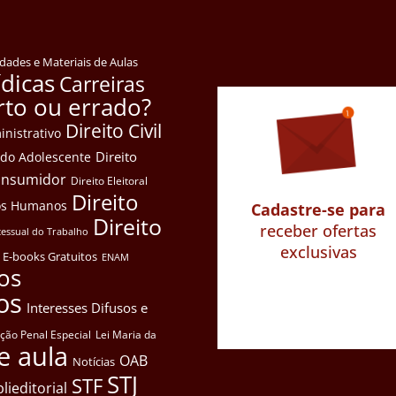
idades e Materiais de Aulas
ídicas
Carreiras
rto ou errado?
Direito Civil
inistrativo
Direito
e do Adolescente
Consumidor
Direito Eleitoral
Direito
itos Humanos
Cadastre-se para
Direito
receber ofertas
cessual do Trabalho
exclusivas
E-books Gratuitos
ENAM
os
os
Interesses Difusos e
ação Penal Especial
Lei Maria da
e aula
OAB
Notícias
STJ
STF
lieditorial