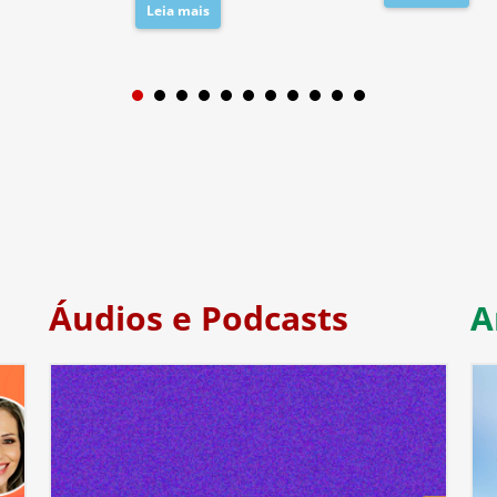
Leia mais
1
2
3
4
5
6
7
Áudios e Podcasts
A