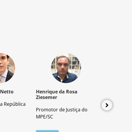
 Netto
Henrique da Rosa
Mozart Borb
Ziesemer
a República
Advogado e P
Promotor de Justiça do
Direito Proces
MPE/SC
Leia mais