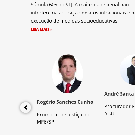
Súmula 605 do STJ: A maioridade penal não
interfere na apuração de atos infracionais e n
execução de medidas socioeducativas
LEIA MAIS »
z Santos
André Santa
Rogério Sanches Cunha
Procurador F
lícia Civil
AGU
Promotor de Justiça do
da PC/SP
MPE/SP