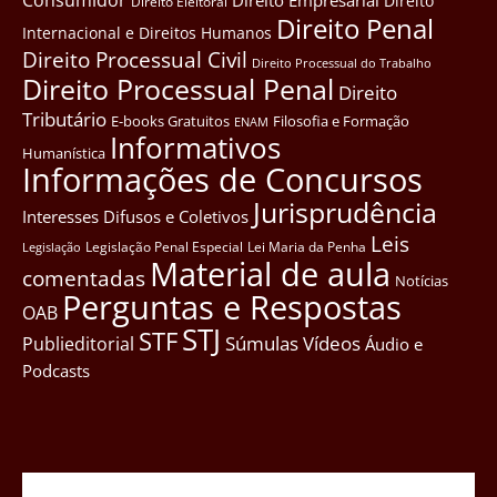
Direito Empresarial
Direito
Direito Eleitoral
Direito Penal
Internacional e Direitos Humanos
Direito Processual Civil
Direito Processual do Trabalho
Direito Processual Penal
Direito
Tributário
E-books Gratuitos
Filosofia e Formação
ENAM
Informativos
Humanística
Informações de Concursos
Jurisprudência
Interesses Difusos e Coletivos
Leis
Legislação Penal Especial
Lei Maria da Penha
Legislação
Material de aula
comentadas
Notícias
Perguntas e Respostas
OAB
STJ
STF
Súmulas
Vídeos
Publieditorial
Áudio e
Podcasts