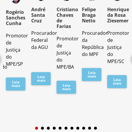
o
André
Cristiano
Felipe
Henrique
Rogério
Santa
Chaves
Braga
da Rosa
Sanches
Cruz
de
Netto
Ziesemer
Cunha
Farias
Procurador
Procurador
Promotor
Promotor
o
Promotor
Federal
da
de
de
de
da AGU
República
Justiça
Justiça
Justiça
do MPF
do
do
do
MPE/SC
MPE/SP
ado
MPE/BA
Leia
mais
Leia
Leia
mais
Leia
mais
Leia
mais
mais
1
2
3
4
5
6
7
8
9