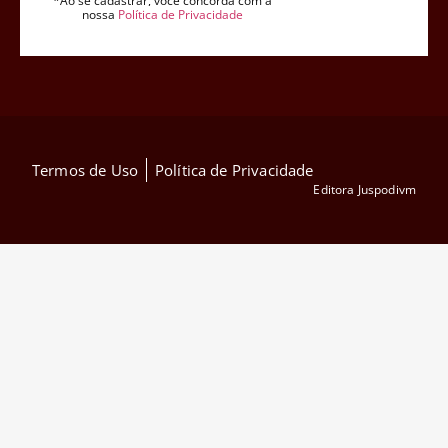
*Ao se cadastrar, você concorda com a
nossa
Política de Privacidade
Termos de Uso
Política de Privacidade
Editora Juspodivm