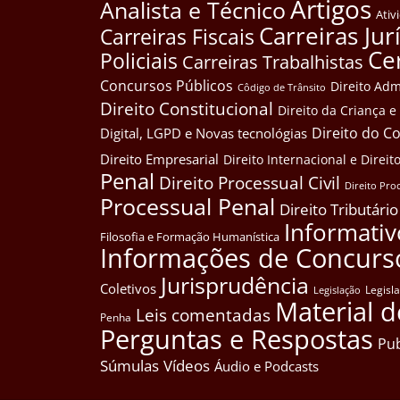
Artigos
Analista e Técnico
Ativ
Carreiras Jur
Carreiras Fiscais
Ce
Policiais
Carreiras Trabalhistas
Concursos Públicos
Direito Adm
Côdigo de Trânsito
Direito Constitucional
Direito da Criança 
Direito do 
Digital, LGPD e Novas tecnológias
Direito Empresarial
Direito Internacional e Dire
Penal
Direito Processual Civil
Direito Pro
Processual Penal
Direito Tributário
Informativ
Filosofia e Formação Humanística
Informações de Concurs
Jurisprudência
Coletivos
Legisl
Legislação
Material d
Leis comentadas
Penha
Perguntas e Respostas
Pub
Súmulas
Vídeos
Áudio e Podcasts