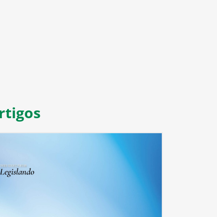
8
9
10
11
rtigos