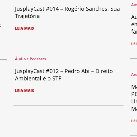
Art
JusplayCast #014 – Rogério Sanches: Sua
Trajetória
Au
em
s
LEIA MAIS
fa
LE
Áudio e Podcasts
JusplayCast #012 – Pedro Abi – Direito
Art
Ambiental e o STF
Ma
LEIA MAIS
PE
Li
Ma
LE