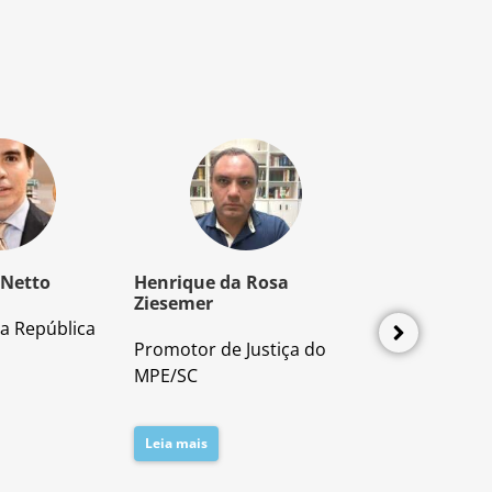
 Netto
Henrique da Rosa
Mozart Borb
Ziesemer
a República
Advogado e P
Promotor de Justiça do
Direito Proces
MPE/SC
Leia mais
Leia mais