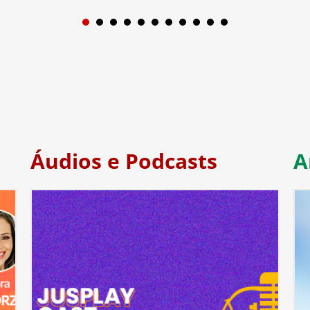
1
2
3
4
5
6
7
Áudios e Podcasts
A