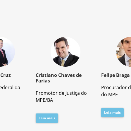
 Cruz
Cristiano Chaves de
Felipe Braga
Farias
ederal da
Procurador d
Promotor de Justiça do
do MPF
MPE/BA
Leia mais
Leia mais