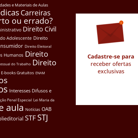
idades e Materiais de Aulas
ídicas
Carreiras
rto ou errado?
Direito Civil
inistrativo
Direito
e do Adolescente
Consumidor
Direito Eleitoral
Direito
itos Humanos
Cadastre-se para
Direito
receber ofertas
cessual do Trabalho
exclusivas
E-books Gratuitos
ENAM
os
os
Interesses Difusos e
ação Penal Especial
Lei Maria da
e aula
OAB
Notícias
STJ
STF
lieditorial