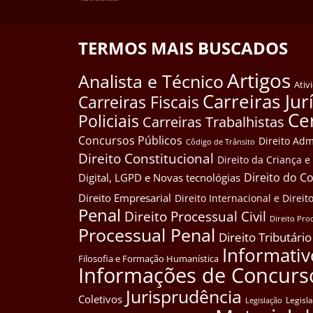
TERMOS MAIS BUSCADOS
Artigos
Analista e Técnico
Ativ
Carreiras Jur
Carreiras Fiscais
Ce
Policiais
Carreiras Trabalhistas
Concursos Públicos
Direito Adm
Côdigo de Trânsito
Direito Constitucional
Direito da Criança 
Direito do 
Digital, LGPD e Novas tecnológias
Direito Empresarial
Direito Internacional e Dire
Penal
Direito Processual Civil
Direito Pro
Processual Penal
Direito Tributário
Informativ
Filosofia e Formação Humanística
Informações de Concurs
Jurisprudência
Coletivos
Legisl
Legislação