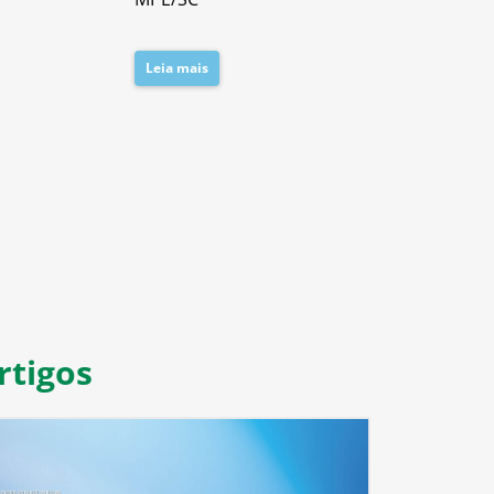
Leia mais
Leia mais
8
9
10
11
rtigos