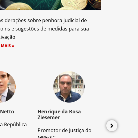
siderações sobre penhora judicial de
coins e sugestões de medidas para sua
tivação
 MAIS »
 Netto
Henrique da Rosa
Mozart Borb
Ziesemer
a República
Advogado e P
Promotor de Justiça do
Direito Proces
MPE/SC