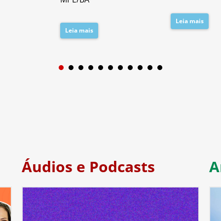
Leia mais
Leia mais
1
2
3
4
5
6
7
Áudios e Podcasts
A