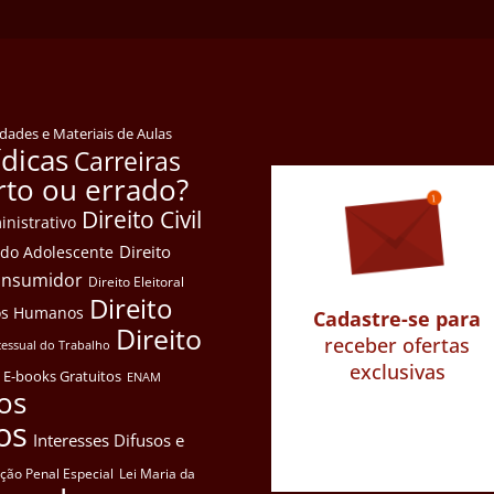
idades e Materiais de Aulas
ídicas
Carreiras
rto ou errado?
Direito Civil
inistrativo
Direito
e do Adolescente
Consumidor
Direito Eleitoral
Direito
itos Humanos
Cadastre-se para
Direito
receber ofertas
cessual do Trabalho
exclusivas
E-books Gratuitos
ENAM
os
os
Interesses Difusos e
ação Penal Especial
Lei Maria da