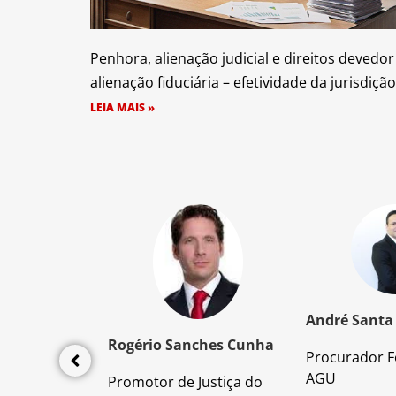
Penhora, alienação judicial e direitos devedor
alienação fiduciária – efetividade da jurisdição
LEIA MAIS »
z Santos
André Santa
Rogério Sanches Cunha
Procurador F
lícia Civil
AGU
Promotor de Justiça do
da PC/SP