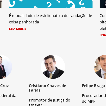
É modalidade de estelionato a defraudação de
Con
coisa penhorada
bit
efe
LEIA MAIS »
LEIA
 Cruz
Cristiano Chaves de
Felipe Braga
Farias
ederal da
Procurador d
Promotor de Justiça do
do MPF
MPE/BA