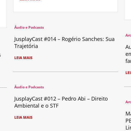
Áudio e Podcasts
Art
JusplayCast #014 – Rogério Sanches: Sua
Trajetória
Au
em
s
LEIA MAIS
fa
LE
Áudio e Podcasts
JusplayCast #012 – Pedro Abi – Direito
Art
Ambiental e o STF
Ma
LEIA MAIS
PE
Li