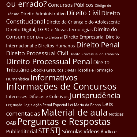
ou errado?
Concursos Públicos
Côdigo de
Direito Civil
Direito
Direito Administrativo
Trânsito
Constitucional
Direito da Criança e do Adolescente
Direito do
Direito Digital, LGPD e Novas tecnológias
Consumidor
Direito Empresarial
Direito
Direito Eleitoral
Direito Penal
Internacional e Direitos Humanos
Direito Processual Civil
Direito Processual do Trabalho
Direito Processual Penal
Direito
Tributário
E-books Gratuitos
Filosofia e Formação
ENAM
Informativos
Humanística
Informações de Concursos
Jurisprudência
Interesses Difusos e Coletivos
Leis
Legislação Penal Especial
Lei Maria da Penha
Legislação
Material de aula
comentadas
Notícias
Perguntas e Respostas
OAB
STJ
STF
Súmulas
Vídeos
Publieditorial
Áudio e