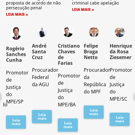
proposta de acordo de não
criminal cabe apelação
persecução penal
LEIA MAIS »
LEIA MAIS »
o
André
Cristiano
Felipe
Henrique
Rogério
Santa
Chaves
Braga
da Rosa
Sanches
Cruz
de
Netto
Ziesemer
Cunha
Farias
Procurador
Procurador
Promotor
Promotor
o
Promotor
Federal
da
de
de
de
da AGU
República
Justiça
Justiça
Justiça
do MPF
do
do
do
MPE/SC
MPE/SP
ado
MPE/BA
Leia
mais
Leia
Leia
mais
Leia
mais
Leia
mais
mais