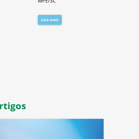
MPE/SC
Leia mais
Leia mais
8
9
10
11
rtigos