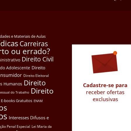
idades e Materiais de Aulas
ídicas
Carreiras
rto ou errado?
Direito Civil
inistrativo
Direito
e do Adolescente
Consumidor
Direito Eleitoral
Direito
itos Humanos
Cadastre-se para
Direito
receber ofertas
cessual do Trabalho
exclusivas
E-books Gratuitos
ENAM
os
os
Interesses Difusos e
ação Penal Especial
Lei Maria da