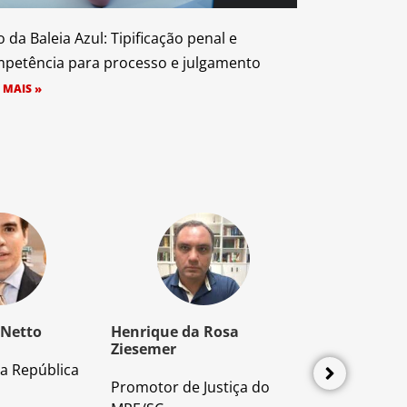
o da Baleia Azul: Tipificação penal e
petência para processo e julgamento
 MAIS »
 Netto
Henrique da Rosa
Mozart Borb
Ziesemer
a República
Advogado e P
Promotor de Justiça do
Direito Proces