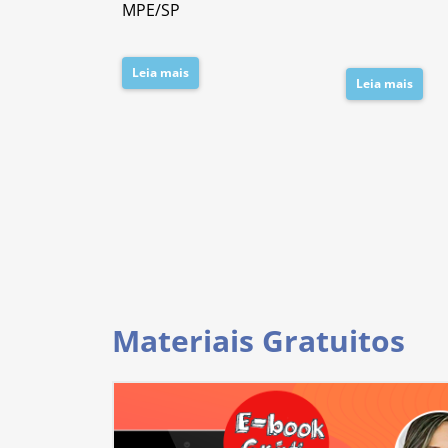
da PC/SP
MPE/SP
Leia mais
Leia mais
Materiais Gratuitos