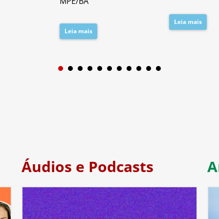
MPE/BA
Leia mais
Leia mais
1
2
3
4
5
6
7
Áudios e Podcasts
A