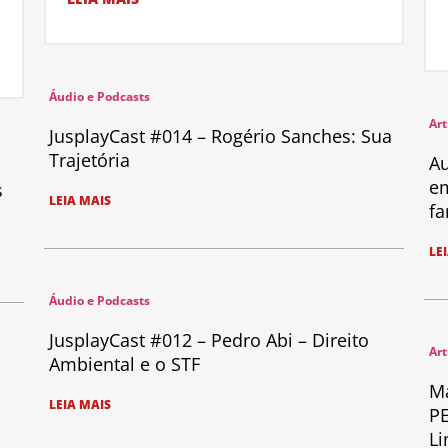
Áudio e Podcasts
Art
JusplayCast #014 – Rogério Sanches: Sua
Trajetória
Au
em
s
LEIA MAIS
fa
LE
Áudio e Podcasts
JusplayCast #012 – Pedro Abi – Direito
Art
Ambiental e o STF
Ma
LEIA MAIS
PE
Li