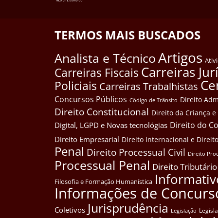
TERMOS MAIS BUSCADOS
Artigos
Analista e Técnico
Ativ
Carreiras Jur
Carreiras Fiscais
Ce
Policiais
Carreiras Trabalhistas
Concursos Públicos
Direito Adm
Côdigo de Trânsito
Direito Constitucional
Direito da Criança 
Direito do 
Digital, LGPD e Novas tecnológias
Direito Empresarial
Direito Internacional e Dire
Penal
Direito Processual Civil
Direito Pro
Processual Penal
Direito Tributário
Informativ
Filosofia e Formação Humanística
Informações de Concurs
Jurisprudência
Coletivos
Legisl
Legislação