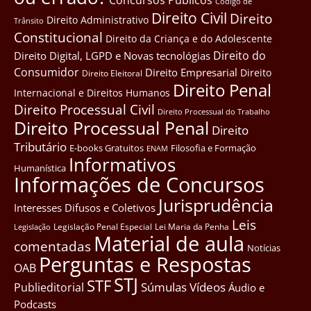
Côdigo de
Direito Civil
Direito
Direito Administrativo
Trânsito
Constitucional
Direito da Criança e do Adolescente
Direito do
Direito Digital, LGPD e Novas tecnológias
Consumidor
Direito Empresarial
Direito
Direito Eleitoral
Direito Penal
Internacional e Direitos Humanos
Direito Processual Civil
Direito Processual do Trabalho
Direito Processual Penal
Direito
Tributário
E-books Gratuitos
Filosofia e Formação
ENAM
Informativos
Humanística
Informações de Concursos
Jurisprudência
Interesses Difusos e Coletivos
Leis
Legislação Penal Especial
Lei Maria da Penha
Legislação
Material de aula
comentadas
Notícias
Perguntas e Respostas
OAB
STJ
STF
Súmulas
Vídeos
Publieditorial
Áudio e
Podcasts