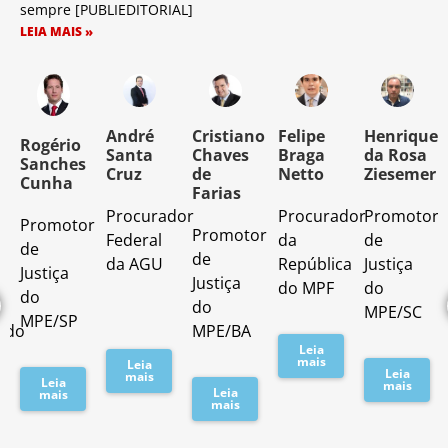
sempre [PUBLIEDITORIAL]
LEIA MAIS »
o
André
Cristiano
Felipe
Henrique
Rogério
Santa
Chaves
Braga
da Rosa
Sanches
Cruz
de
Netto
Ziesemer
Cunha
Farias
Procurador
Procurador
Promotor
Promotor
o
Promotor
Federal
da
de
de
de
da AGU
República
Justiça
Justiça
Justiça
do MPF
do
do
do
MPE/SC
MPE/SP
ado
MPE/BA
Leia
mais
Leia
Leia
mais
Leia
mais
Leia
mais
mais