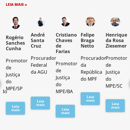
LEIA MAIS »
o
André
Cristiano
Felipe
Henrique
Rogério
Santa
Chaves
Braga
da Rosa
Sanches
Cruz
de
Netto
Ziesemer
Cunha
Farias
Procurador
Procurador
Promotor
Promotor
o
Promotor
Federal
da
de
de
de
da AGU
República
Justiça
Justiça
Justiça
do MPF
do
do
do
MPE/SC
MPE/SP
ado
MPE/BA
Leia
mais
Leia
Leia
mais
Leia
mais
Leia
mais
mais