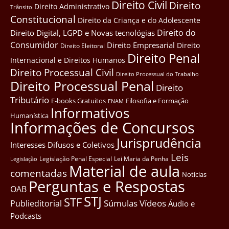
Direito Civil
Direito
Direito Administrativo
Trânsito
Constitucional
Direito da Criança e do Adolescente
Direito do
Direito Digital, LGPD e Novas tecnológias
Consumidor
Direito Empresarial
Direito
Direito Eleitoral
Direito Penal
Internacional e Direitos Humanos
Direito Processual Civil
Direito Processual do Trabalho
Direito Processual Penal
Direito
Tributário
E-books Gratuitos
Filosofia e Formação
ENAM
Informativos
Humanística
Informações de Concursos
Jurisprudência
Interesses Difusos e Coletivos
Leis
Legislação Penal Especial
Lei Maria da Penha
Legislação
Material de aula
comentadas
Notícias
Perguntas e Respostas
OAB
STJ
STF
Súmulas
Vídeos
Publieditorial
Áudio e
Podcasts