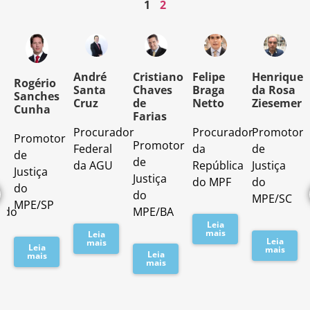
1
2
o
André
Cristiano
Felipe
Henrique
Rogério
Santa
Chaves
Braga
da Rosa
Sanches
Cruz
de
Netto
Ziesemer
Cunha
Farias
Procurador
Procurador
Promotor
Promotor
o
Promotor
Federal
da
de
de
de
da AGU
República
Justiça
Justiça
Justiça
do MPF
do
do
do
MPE/SC
MPE/SP
ado
MPE/BA
Leia
mais
Leia
Leia
mais
Leia
mais
Leia
mais
mais