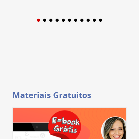
1
2
3
4
5
6
7
8
9
Materiais Gratuitos