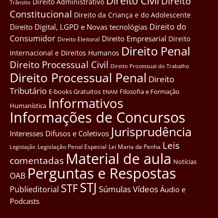
Direito Civil
Direito
Direito Administrativo
Trânsito
Constitucional
Direito da Criança e do Adolescente
Direito do
Direito Digital, LGPD e Novas tecnológias
Consumidor
Direito Empresarial
Direito
Direito Eleitoral
Direito Penal
Internacional e Direitos Humanos
Direito Processual Civil
Direito Processual do Trabalho
Direito Processual Penal
Direito
Tributário
E-books Gratuitos
Filosofia e Formação
ENAM
Informativos
Humanística
Informações de Concursos
Jurisprudência
Interesses Difusos e Coletivos
Leis
Legislação Penal Especial
Lei Maria da Penha
Legislação
Material de aula
comentadas
Notícias
Perguntas e Respostas
OAB
STJ
STF
Súmulas
Vídeos
Publieditorial
Áudio e
Podcasts