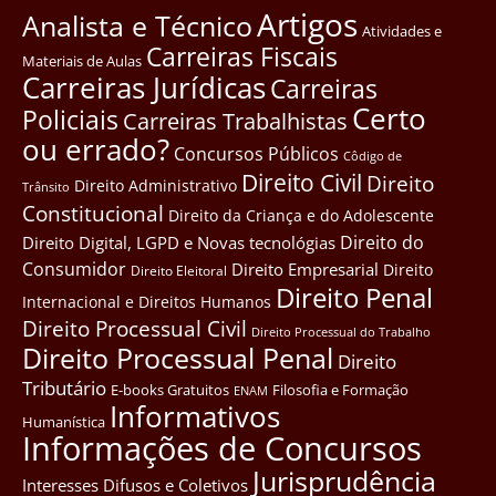
Artigos
Analista e Técnico
Atividades e
Carreiras Fiscais
Materiais de Aulas
Carreiras Jurídicas
Carreiras
Certo
Policiais
Carreiras Trabalhistas
ou errado?
Concursos Públicos
Côdigo de
Direito Civil
Direito
Direito Administrativo
Trânsito
Constitucional
Direito da Criança e do Adolescente
Direito do
Direito Digital, LGPD e Novas tecnológias
Consumidor
Direito Empresarial
Direito
Direito Eleitoral
Direito Penal
Internacional e Direitos Humanos
Direito Processual Civil
Direito Processual do Trabalho
Direito Processual Penal
Direito
Tributário
E-books Gratuitos
Filosofia e Formação
ENAM
Informativos
Humanística
Informações de Concursos
Jurisprudência
Interesses Difusos e Coletivos