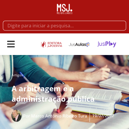
Artigos
A arbitragem e a
administração pública
19/07/2017
Por
Marco Antônio Ribeiro Tura