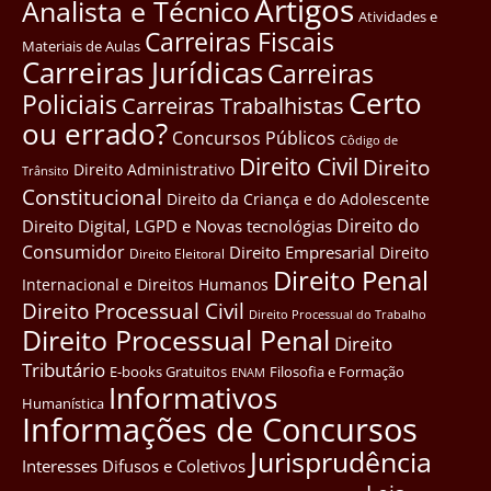
Artigos
Analista e Técnico
Atividades e
Carreiras Fiscais
Materiais de Aulas
Carreiras Jurídicas
Carreiras
Certo
Policiais
Carreiras Trabalhistas
ou errado?
Concursos Públicos
Côdigo de
Direito Civil
Direito
Direito Administrativo
Trânsito
Constitucional
Direito da Criança e do Adolescente
Direito do
Direito Digital, LGPD e Novas tecnológias
Consumidor
Direito Empresarial
Direito
Direito Eleitoral
Direito Penal
Internacional e Direitos Humanos
Direito Processual Civil
Direito Processual do Trabalho
Direito Processual Penal
Direito
Tributário
E-books Gratuitos
Filosofia e Formação
ENAM
Informativos
Humanística
Informações de Concursos
Jurisprudência
Interesses Difusos e Coletivos