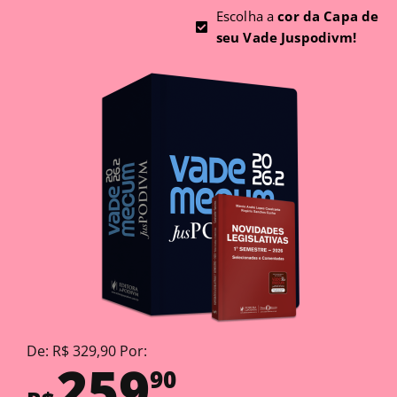
Escolha a
cor da Capa de
seu Vade Juspodivm!
De: R$ 329,90 Por:
259
90