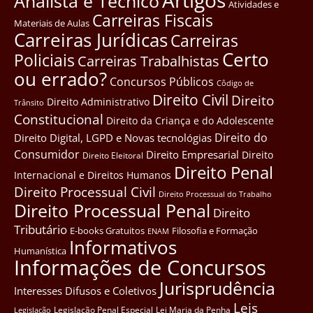
Analista e Técnico
Atividades e
Carreiras Fiscais
Materiais de Aulas
Carreiras Jurídicas
Carreiras
Certo
Policiais
Carreiras Trabalhistas
ou errado?
Concursos Públicos
Côdigo de
Direito Civil
Direito
Direito Administrativo
Trânsito
Constitucional
Direito da Criança e do Adolescente
Direito do
Direito Digital, LGPD e Novas tecnológias
Consumidor
Direito Empresarial
Direito
Direito Eleitoral
Direito Penal
Internacional e Direitos Humanos
Direito Processual Civil
Direito Processual do Trabalho
Direito Processual Penal
Direito
Tributário
E-books Gratuitos
Filosofia e Formação
ENAM
Informativos
Humanística
Informações de Concursos
Jurisprudência
Interesses Difusos e Coletivos
Leis
Legislação Penal Especial
Lei Maria da Penha
Legislação