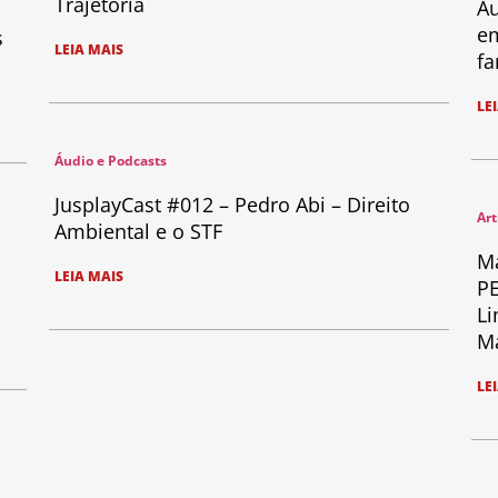
Trajetória
Au
em
s
LEIA MAIS
fa
LE
Áudio e Podcasts
JusplayCast #012 – Pedro Abi – Direito
Art
Ambiental e o STF
Ma
LEIA MAIS
PE
Li
Ma
LE