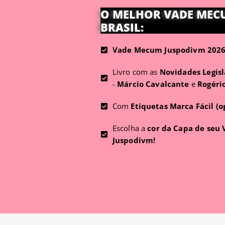
O MELHOR VADE MEC
BRASIL:
Vade Mecum Juspodivm 2026 
Livro com as
Novidades Legisl
-
Márcio Cavalcante
e
Rogéri
Com
Etiquetas Marca Fácil (o
Escolha a
cor da Capa de seu
Juspodivm!