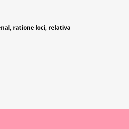
enal
,
ratione loci
,
relativa