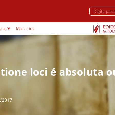
stas
Mais lidos
ione loci é absoluta o
/2017