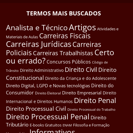
TERMOS MAIS BUSCADOS
Artigos
Analista e Técnico
Atividades e
Carreiras Fiscais
Materiais de Aulas
Carreiras Jurídicas
Carreiras
Certo
Policiais
Carreiras Trabalhistas
ou errado?
Concursos Públicos
Côdigo de
Direito Civil
Direito
Direito Administrativo
Trânsito
Constitucional
Direito da Criança e do Adolescente
Direito do
Direito Digital, LGPD e Novas tecnológias
Consumidor
Direito Empresarial
Direito
Direito Eleitoral
Direito Penal
Internacional e Direitos Humanos
Direito Processual Civil
Direito Processual do Trabalho
Direito Processual Penal
Direito
Tributário
E-books Gratuitos
Filosofia e Formação
ENAM
Informativos