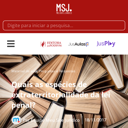
Material de aula
,
Perguntas e Respostas
Quais as espécies de
extraterritorialidade da lei
penal?
18/11/2017
Por
Equipe Meu Site Jurídico