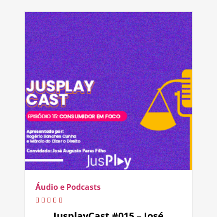
Áudio e Podcasts
JusplayCast #015 – José