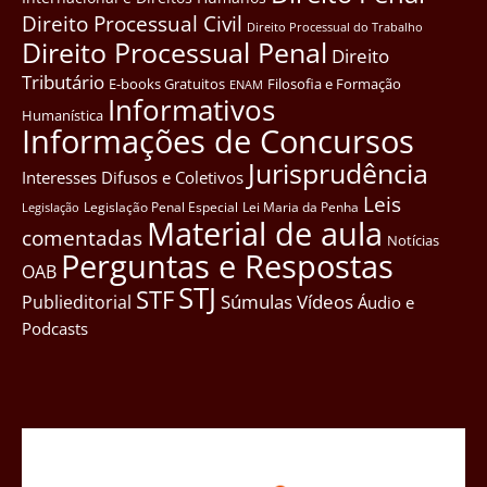
Direito Processual Civil
Direito Processual do Trabalho
Direito Processual Penal
Direito
Tributário
E-books Gratuitos
Filosofia e Formação
ENAM
Informativos
Humanística
Informações de Concursos
Jurisprudência
Interesses Difusos e Coletivos
Leis
Legislação Penal Especial
Lei Maria da Penha
Legislação
Material de aula
comentadas
Notícias
Perguntas e Respostas
OAB
STJ
STF
Súmulas
Vídeos
Publieditorial
Áudio e
Podcasts