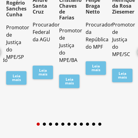
o
André
Cristiano
Felipe
Henrique
Rogério
Santa
Chaves
Braga
da Rosa
Sanches
Cruz
de
Netto
Ziesemer
Cunha
Farias
Procurador
Procurador
Promotor
Promotor
o
Promotor
Federal
da
de
de
de
da AGU
República
Justiça
Justiça
Justiça
do MPF
do
do
do
MPE/SC
MPE/SP
ado
MPE/BA
Leia
mais
Leia
Leia
mais
Leia
mais
Leia
mais
mais
1
2
3
4
5
6
7
8
9