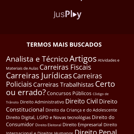
TERMOS MAIS BUSCADOS
Artigos
Analista e Técnico
Atividades e
Carreiras Fiscais
Materiais de Aulas
Carreiras Jurídicas
Carreiras
Certo
Policiais
Carreiras Trabalhistas
ou errado?
Concursos Públicos
Côdigo de
Direito Civil
Direito
Direito Administrativo
Trânsito
Constitucional
Direito da Criança e do Adolescente
Direito do
Direito Digital, LGPD e Novas tecnológias
Consumidor
Direito Empresarial
Direito
Direito Eleitoral
Direito Penal
Internacional e Direitos Humanos