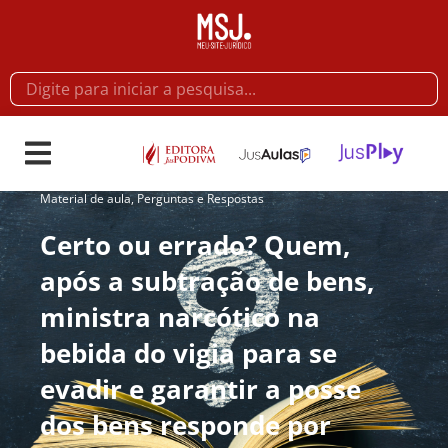
Material de aula
,
Perguntas e Respostas
Certo ou errado? Quem,
após a subtração de bens,
ministra narcótico na
bebida do vigia para se
evadir e garantir a posse
dos bens responde por